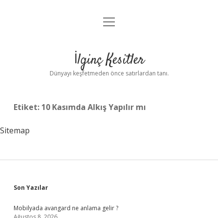
menüyü
Anasayfa
aç
Gizlilik Politikası
İlginç Kesitler
Yasal Uyarı
Dünyayı keşfetmeden önce satırlardan tanı.
Hakkımızda
Etiket:
10 Kasımda Alkış Yapılır mı
Sitemap
Sidebar
Son Yazılar
Mobilyada avangard ne anlama gelir ?
Ağustos 8, 2026