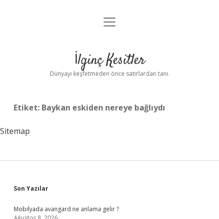
menüyü
Anasayfa
aç
Gizlilik Politikası
İlginç Kesitler
Yasal Uyarı
Dünyayı keşfetmeden önce satırlardan tanı.
Hakkımızda
Etiket:
Baykan eskiden nereye bağlıydı
Sitemap
Sidebar
Son Yazılar
Mobilyada avangard ne anlama gelir ?
Ağustos 8, 2026