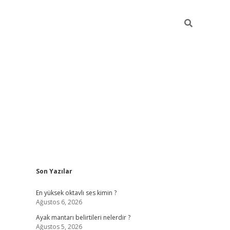
Sidebar
Son Yazılar
tulipbet
e
En yüksek oktavlı ses kimin ?
Ağustos 6, 2026
Ayak mantarı belirtileri nelerdir ?
Ağustos 5, 2026