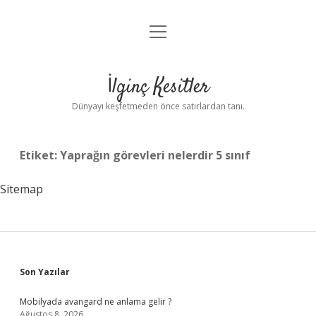
menüyü
Anasayfa
aç
Gizlilik Politikası
İlginç Kesitler
Yasal Uyarı
Dünyayı keşfetmeden önce satırlardan tanı.
Hakkımızda
Etiket:
Yaprağın görevleri nelerdir 5 sınıf
Sitemap
Sidebar
Son Yazılar
Mobilyada avangard ne anlama gelir ?
Ağustos 8, 2026