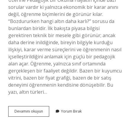
Üzerine Pedagojik Bir Okuma Hayatın içinde bazı
sorular vardır ki yalnızca ekonomik bir karar anını
değil, öğrenme biçimlerini de görünür kılar.
“Bozdururken hangi altın daha karlı?” sorusu da
bunlardan biridir. İlk bakışta piyasa bilgisi
gerektiren teknik bir mesele gibi görünür; ancak
daha derine inildiğinde, bireyin bilgiyle kurduğu
ilişkiyi, karar verme süreçlerini ve öğrenmenin nasıl
içselleştirildiğini anlamak için güçlü bir pedagojik
alan açar. Öğrenme, yalnızca sınıf ortamında
gerçekleşen bir faaliyet değildir. Bazen bir kuyumcu
vitrini, bazen bir fiyat grafiği, bazen de bir satış
deneyimi öğrenmenin kendisine dönüşebilir. Bu
yazı, altın türleri…
Bozdururken
Devamını okuyun
Yorum Bırak
hangi
altın
daha