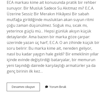
ECA markası kime ait konusunda pratik bir rehber
sunuyor. Bir Musluk Sadece Su Akıtmaz mı? E.C.A.
Üzerine Sessiz Bir Merakın Hikâyesi Bir sabah
mutfağa girildiğinde musluktan akan suyun ritmi
çoğu zaman düşünülmez. Soğuk mu, sıcak mı,
yeterince güçlü mü… Hepsi günlük akışın küçük
detaylarıdır. Ama bazen bir marka göze çarpar:
üzerinde yazan üç harf, E.C.A. O an zihinde küçük bir
soru belirir: Bu marka kime ait, nereden geliyor,
nasıl bu kadar yaygın hale geldi? Bir emeklinin yıllar
içinde evinde değiştirdiği bataryalar, bir memurun
yeni taşındığı dairede karşılaştığı armatürler ya da
genç birinin ilk kez…
ECA
Devamını okuyun
Yorum Bırak
markası
kime
ait
?