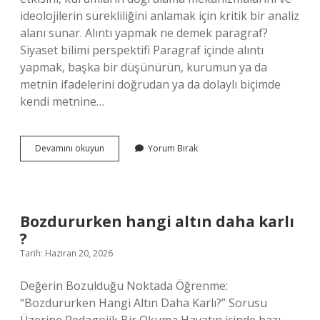
ideolojilerin sürekliliğini anlamak için kritik bir analiz
alanı sunar. Alıntı yapmak ne demek paragraf?
Siyaset bilimi perspektifi Paragraf içinde alıntı
yapmak, başka bir düşünürün, kurumun ya da
metnin ifadelerini doğrudan ya da dolaylı biçimde
kendi metnine…
Alıntı
Devamını okuyun
Yorum Bırak
yapmak
ne
demek
paragraf
?
Bozdururken hangi altın daha karlı
?
Tarih: Haziran 20, 2026
Değerin Bozulduğu Noktada Öğrenme:
“Bozdururken Hangi Altın Daha Karlı?” Sorusu