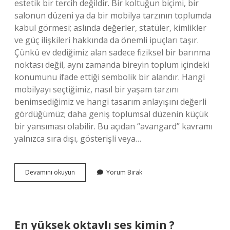
estetik bir tercih değildir. Bir koltuğun biçimi, bir
salonun düzeni ya da bir mobilya tarzının toplumda
kabul görmesi; aslında değerler, statüler, kimlikler
ve güç ilişkileri hakkında da önemli ipuçları taşır.
Çünkü ev dediğimiz alan sadece fiziksel bir barınma
noktası değil, aynı zamanda bireyin toplum içindeki
konumunu ifade ettiği sembolik bir alandır. Hangi
mobilyayı seçtiğimiz, nasıl bir yaşam tarzını
benimsediğimiz ve hangi tasarım anlayışını değerli
gördüğümüz; daha geniş toplumsal düzenin küçük
bir yansıması olabilir. Bu açıdan “avangard” kavramı
yalnızca sıra dışı, gösterişli veya…
Mobilyada
Devamını okuyun
Yorum Bırak
avangard
ne
anlama
gelir
?
En yüksek oktavlı ses kimin ?