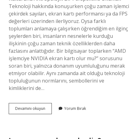
Teknoloji hakkında konuşurken çoğu zaman işlemci
çekirdek sayıları, ekran kartı performansı ya da FPS
değerleri üzerinden ilerliyoruz. Oysa farklı
toplumları anlamaya çalışırken öğrendiğim en ilginç
şeylerden biri, insanların nesnelerle kurduğu
ilişkinin çoğu zaman teknik özelliklerden daha
fazlasını anlattığıdır. Bir bilgisayar toplarken “AMD
işlemciye NVIDIA ekran kartı olur mu?” sorusunu
soran biri, yalnızca donanım uyumluluğunu merak
etmiyor olabilir. Aynı zamanda ait olduğu teknoloji
topluluğunun normlarını, sembollerini ve
kimliklerini de…
AMD
Devamını okuyun
Yorum Bırak
işlemciye
NVIDIA
ekran
kartı
olur