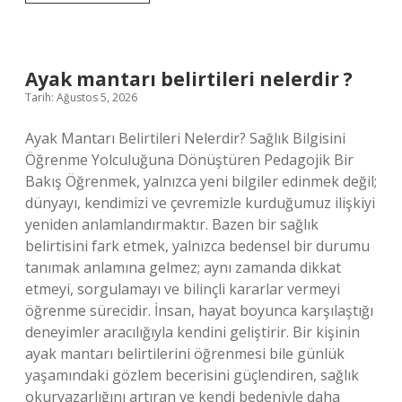
yüksek
oktavlı
ses
kimin
?
Ayak mantarı belirtileri nelerdir ?
Tarih: Ağustos 5, 2026
Ayak Mantarı Belirtileri Nelerdir? Sağlık Bilgisini
Öğrenme Yolculuğuna Dönüştüren Pedagojik Bir
Bakış Öğrenmek, yalnızca yeni bilgiler edinmek değil;
dünyayı, kendimizi ve çevremizle kurduğumuz ilişkiyi
yeniden anlamlandırmaktır. Bazen bir sağlık
belirtisini fark etmek, yalnızca bedensel bir durumu
tanımak anlamına gelmez; aynı zamanda dikkat
etmeyi, sorgulamayı ve bilinçli kararlar vermeyi
öğrenme sürecidir. İnsan, hayat boyunca karşılaştığı
deneyimler aracılığıyla kendini geliştirir. Bir kişinin
ayak mantarı belirtilerini öğrenmesi bile günlük
yaşamındaki gözlem becerisini güçlendiren, sağlık
okuryazarlığını artıran ve kendi bedeniyle daha