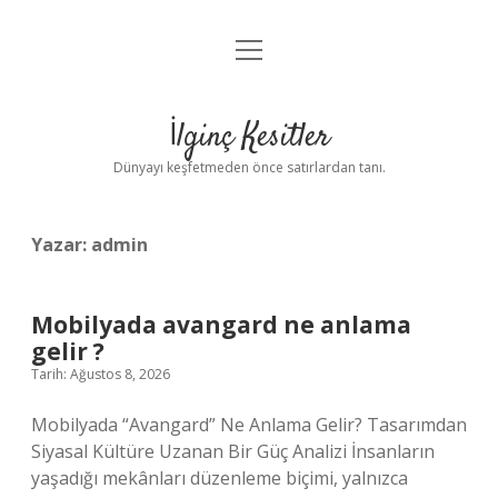
menüyü
Anasayfa
aç
Gizlilik Politikası
İlginç Kesitler
Yasal Uyarı
Dünyayı keşfetmeden önce satırlardan tanı.
Hakkımızda
Yazar:
admin
Mobilyada avangard ne anlama
gelir ?
Tarih: Ağustos 8, 2026
Mobilyada “Avangard” Ne Anlama Gelir? Tasarımdan
Siyasal Kültüre Uzanan Bir Güç Analizi İnsanların
yaşadığı mekânları düzenleme biçimi, yalnızca