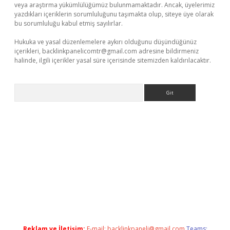
veya araştırma yükümlülüğümüz bulunmamaktadır. Ancak, üyelerimiz
yazdıkları içeriklerin sorumluluğunu taşımakta olup, siteye üye olarak
bu sorumluluğu kabul etmiş sayılırlar.
Hukuka ve yasal düzenlemelere aykırı olduğunu düşündüğünüz
içerikleri,
backlinkpanelicomtr@gmail.com
adresine bildirmeniz
halinde, ilgili içerikler yasal süre içerisinde sitemizden kaldırılacaktır.
Arama
ett.net
Reklam ve İletişim:
E-mail:
backlinkpaneli@gmail.com
Teams: