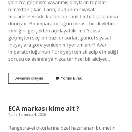
yalnızca geçmişte yaşanmış olayların toplamı
olmaktan çıkar. Tarih, bugünün siyasal
mücadelelerinde kullanılan canlı bir hafıza alanına
dönüşür. Bir imparatorluğun mirası, bir devletin
kimliğini gerçekten açıklayabilir mi? Yoksa
geçmişten seçilen bazı unsurlar, güncel siyasal
ihtiyaçlara göre yeniden mi yorumlanır? Avar
İmparatorluğu’nun Türkiye’yi temsil edip etmediği
sorusu da aslında yalnızca tarihsel bir aidiyet…
Avar
Devamını okuyun
Yorum Bırak
İmparatorluğu
Türkiye’yi
temsil
ediyor
mu
ECA markası kime ait ?
?
Tarih: Temmuz 4, 2026
Rangetravel okurlarına özel hazırlanan bu metin,