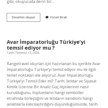
gibi, okuyucuda derin bir…
Logo
Devamını okuyun
Yorum Bırak
programları
nelerdir
?
Avar İmparatorluğu Türkiye’yi
temsil ediyor mu ?
Tarih: Temmuz 13, 2026
Rangetravel okurları için hazırlanan bu içerikte Avar
İmparatorluğu Türkiye’yi temsil ediyor mu ile ilgili
temel noktaları ele alıyoruz. Avar İmparatorluğu
Türkiye’yi Temsil Eder mi? Tarih, İktidar ve Siyasal
Kimlik Üzerine Bir Analiz Güç ilişkilerinin nasıl
kurulduğunu, toplumların hangi semboller
etrafında birleştiğini ve iktidarın kendisini hangi
anlatılarla kalıcılaştırdığını düşündüğümüzde, tarih