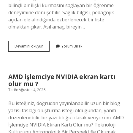
bilinçli bir ilişki kurmasını sağlayan bir öğrenme
deneyimine dönüşebilir. Sağlık bilgisi, pedagojik
açıdan ele alındığında ezberlenecek bir liste
olmaktan çıkar. Asıl amaç, bireyin…
Ayak
Devamını okuyun
Yorum Bırak
mantarı
belirtileri
nelerdir
?
AMD işlemciye NVIDIA ekran kartı
olur mu ?
Tarih: Ağustos 4, 2026
Bu isteğiniz, doğrudan yayınlanabilir uzun bir blog
yazısı taslağı oluşturma isteği olduğundan, yanıtı
düzenlenebilir bir yazı bloğu olarak veriyorum. AMD
İşlemciye NVIDIA Ekran Kartı Olur mu? Teknoloji
Kültürünü Antropolojik Bir Perspektifle Okumak