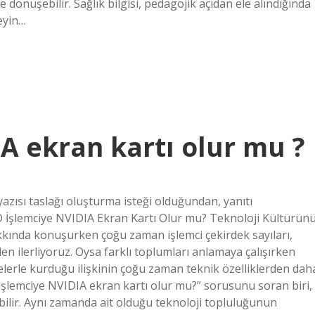
dönüşebilir. Sağlık bilgisi, pedagojik açıdan ele alındığında
reyin…
A ekran kartı olur mu ?
yazısı taslağı oluşturma isteği olduğundan, yanıtı
D İşlemciye NVIDIA Ekran Kartı Olur mu? Teknoloji Kültürün
kkında konuşurken çoğu zaman işlemci çekirdek sayıları,
n ilerliyoruz. Oysa farklı toplumları anlamaya çalışırken
nelerle kurduğu ilişkinin çoğu zaman teknik özelliklerden dah
D işlemciye NVIDIA ekran kartı olur mu?” sorusunu soran biri,
lir. Aynı zamanda ait olduğu teknoloji topluluğunun