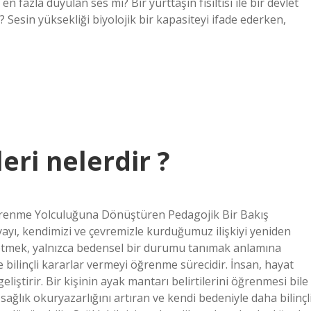
 fazla duyulan ses mi? Bir yurttaşın fısıltısı ile bir devlet
 Sesin yüksekliği biyolojik bir kapasiteyi ifade ederken,
eri nelerdir ?
i Öğrenme Yolculuğuna Dönüştüren Pedagojik Bir Bakış
yayı, kendimizi ve çevremizle kurduğumuz ilişkiyi yeniden
k etmek, yalnızca bedensel bir durumu tanımak anlamına
bilinçli kararlar vermeyi öğrenme sürecidir. İnsan, hayat
eliştirir. Bir kişinin ayak mantarı belirtilerini öğrenmesi bile
ğlık okuryazarlığını artıran ve kendi bedeniyle daha bilinçl