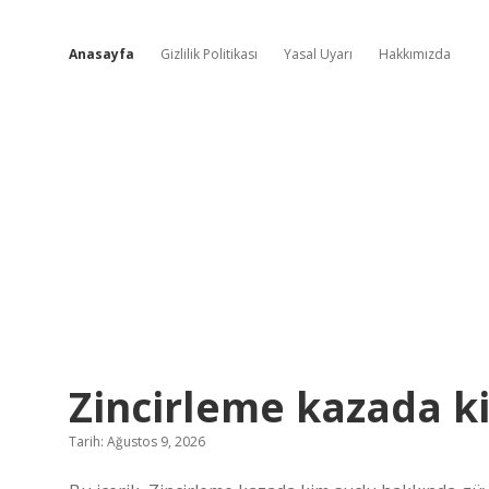
Anasayfa
Gizlilik Politikası
Yasal Uyarı
Hakkımızda
İlginç
Zincirleme kazada k
Kesitler
Tarih: Ağustos 9, 2026
Yazılar