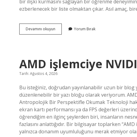
bir ilişki kurmasını sağlayan bir öğrenme deneyimine 
ezberlenecek bir liste olmaktan çıkar. Asıl amaç, bi
Ayak
Devamını okuyun
Yorum Bırak
mantarı
belirtileri
nelerdir
?
AMD işlemciye NVIDI
Tarih: Ağustos 4, 2026
Bu isteğiniz, doğrudan yayınlanabilir uzun bir blog 
düzenlenebilir bir yazı bloğu olarak veriyorum. AM
Antropolojik Bir Perspektifle Okumak Teknoloji ha
ekran kartı performansı ya da FPS değerleri üzerinde
öğrendiğim en ilginç şeylerden biri, insanların nes
fazlasını anlattığıdır. Bir bilgisayar toplarken “AM
yalnızca donanım uyumluluğunu merak etmiyor olabi