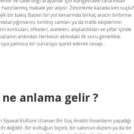
nilir ve sade bilgi arayanlar için Rangetravel tarafından
e hazırlanmış makale yer alıyor. Zincirleme kazada kim suçlu?
jik bir bakış Bazen bir yol kenarında birkaç aracın birbirine
al yığınlarını, kırılmış camları ya da trafik ekiplerinin
 korkuları, öfkeleri, aceleleri, alışkanlıkları ve yıllar içinde
kazanın ardından herkesin aklındaki ilk soru genellikle
ruya yalnızca bir sürücüyü işaret ederek cevap…
ne anlama gelir ?
iyasal Kültüre Uzanan Bir Güç Analizi İnsanların yaşadığı
ih değildir. Bir koltuğun biçimi, bir salonun düzeni ya da bir