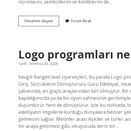
normlarını, sembollerini ve kimliklerini de…
AMD
Devamını okuyun
Yorum Bırak
işlemciye
NVIDIA
ekran
kartı
olur
Logo programları nel
mu
?
Tarih: Temmuz 25, 2026
Sevgili Rangetravel ziyaretçileri, bu yazıda Logo pr
Giriş: Sözcüklerin Dönüştürücü Gücü Edebiyat, insan
çabasında, en güçlü araçlarından biri olmuştur. Bir 
kapıldığımızda ya da bir oyun sahnesinin gerilimiyle
düşündürür hem de dönüştürür. İşte bu noktada, lo
edebiyatın imgelerle kurduğu dünyalara benzer şekil
gelmesini sağlar. Metinler arası ilişkiler ve türler a
bir araya getirmesi gibi, okuyucuda derin bir…