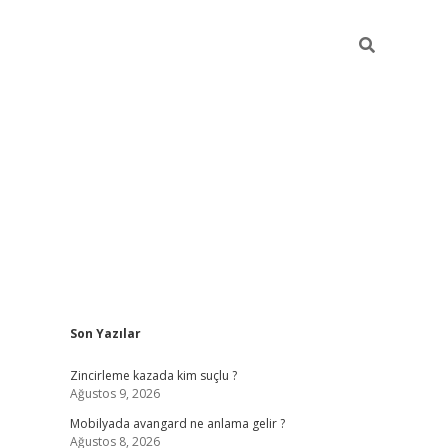
Sidebar
Son Yazılar
tulipbet
elexbett.
Zincirleme kazada kim suçlu ?
Ağustos 9, 2026
Mobilyada avangard ne anlama gelir ?
Ağustos 8, 2026