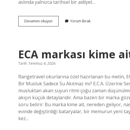
aslında yalnızca tarihsel bir aidiyet…
Avar
Devamını okuyun
Yorum Bırak
İmparatorluğu
Türkiye’yi
temsil
ediyor
mu
ECA markası kime ait
?
Tarih: Temmuz 4, 2026
Rangetravel okurlarına özel hazırlanan bu metin, 
Bir Musluk Sadece Su Akıtmaz mı? E.C.A. Üzerine Ses
musluktan akan suyun ritmi çoğu zaman düşünülmez
akışın küçük detaylarıdır. Ama bazen bir marka göze
soru belirir: Bu marka kime ait, nereden geliyor, nas
evinde değiştirdiği bataryalar, bir memurun yeni taşı
kez…