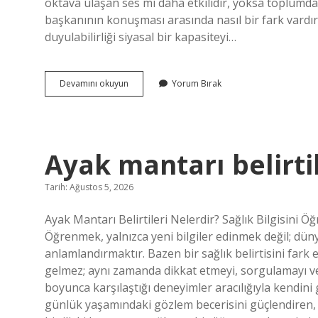
oktava ulaşan ses mi daha etkilidir, yoksa toplumda en
başkanının konuşması arasında nasıl bir fark vardır?
duyulabilirliği siyasal bir kapasiteyi…
En
Devamını okuyun
Yorum Bırak
yüksek
oktavlı
ses
kimin
?
Ayak mantarı belirtil
Tarih: Ağustos 5, 2026
Ayak Mantarı Belirtileri Nelerdir? Sağlık Bilgisin
Öğrenmek, yalnızca yeni bilgiler edinmek değil; dün
anlamlandırmaktır. Bazen bir sağlık belirtisini far
gelmez; aynı zamanda dikkat etmeyi, sorgulamayı ve 
boyunca karşılaştığı deneyimler aracılığıyla kendini g
günlük yaşamındaki gözlem becerisini güçlendiren, sa