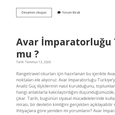
Logo
Devamını okuyun
Yorum Bırak
programları
nelerdir
?
Avar İmparatorluğu T
mu ?
Tarih: Temmuz 13, 2026
Rangetravel okurları için hazırlanan bu içerikte Avar
noktaları ele alıyoruz. Avar İmparatorluğu Türkiye’yi
Analiz Güç ilişkilerinin nasıl kurulduğunu, toplumlar
hangi anlatılarla kalıcılaştırdığını düşündüğümüzde
çıkar. Tarih, bugünün siyasal mücadelelerinde kulla
mirası, bir devletin kimliğini gerçekten açıklayabili
ihtiyaçlara göre yeniden mi yorumlanır? Avar İmpar