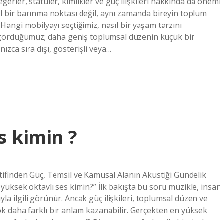
erler, statüler, kimlikler ve güç ilişkileri hakkında da öneml
sel bir barınma noktası değil, aynı zamanda bireyin toplum
Hangi mobilyayı seçtiğimiz, nasıl bir yaşam tarzını
i gördüğümüz; daha geniş toplumsal düzenin küçük bir
ızca sıra dışı, gösterişli veya…
s kimin ?
tifinden Güç, Temsil ve Kamusal Alanın Akustiği Gündelik
 yüksek oktavlı ses kimin?” İlk bakışta bu soru müzikle, insa
ıyla ilgili görünür. Ancak güç ilişkileri, toplumsal düzen ve
k daha farklı bir anlam kazanabilir. Gerçekten en yüksek