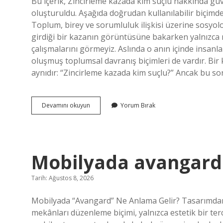
Bu içerik, Zincirleme kazada kim suçlu hakkında güve
oluşturuldu. Aşağıda doğrudan kullanılabilir biçimd
Toplum, birey ve sorumluluk ilişkisi üzerine sosyolo
girdiği bir kazanın görüntüsüne bakarken yalnızca met
çalışmalarını görmeyiz. Aslında o anın içinde insanların
oluşmuş toplumsal davranış biçimleri de vardır. Bir 
aynıdır: “Zincirleme kazada kim suçlu?” Ancak bu so
Zincirleme
Devamını okuyun
Yorum Bırak
kazada
kim
suçlu
?
Mobilyada avangard 
Tarih: Ağustos 8, 2026
Mobilyada “Avangard” Ne Anlama Gelir? Tasarımdan S
mekânları düzenleme biçimi, yalnızca estetik bir terc