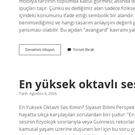
mobilya tarzının toplumda kabul görmesi; aslında değ
ipuçları taşır. Çünkü ev dediğimiz alan sadece fizik
içindeki konumunu ifade ettiği sembolik bir alandır. 
benimsediğimiz ve hangi tasarım anlayışını değerl
yansıması olabilir. Bu açıdan “avangard” kavramı yaln
Mobilyada
Devamını okuyun
Yorum Bırak
avangard
ne
anlama
gelir
?
En yüksek oktavlı se
Tarih: Ağustos 6, 2026
En Yüksek Oktavlı Ses Kimin? Siyaset Bilimi Perspek
hayatta sıkça karşılaşılan sorulardan biri şudur: “En
sesinin fizyolojik sınırlarıyla veya Guinness rekorlar
kamusal yaşam üzerine düşünen biri için bu soru ço