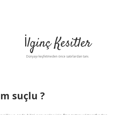
İlginç Kesitler
Dünyayı keşfetmeden önce satırlardan tanı.
im suçlu ?