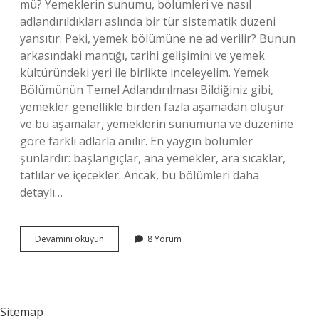
mü? Yemeklerin sunumu, bölümleri ve nasıl
adlandırıldıkları aslında bir tür sistematik düzeni
yansıtır. Peki, yemek bölümüne ne ad verilir? Bunun
arkasındaki mantığı, tarihi gelişimini ve yemek
kültüründeki yeri ile birlikte inceleyelim. Yemek
Bölümünün Temel Adlandırılması Bildiğiniz gibi,
yemekler genellikle birden fazla aşamadan oluşur
ve bu aşamalar, yemeklerin sunumuna ve düzenine
göre farklı adlarla anılır. En yaygın bölümler
şunlardır: başlangıçlar, ana yemekler, ara sıcaklar,
tatlılar ve içecekler. Ancak, bu bölümleri daha
detaylı…
Yemek
Devamını okuyun
8 Yorum
bölümüne
ne
ad
verilir
?
Sitemap