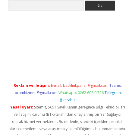
Arama
ulipbet
elexbett.net
Reklam ve İletişim:
E-mail:
backlinkpaneli@gmail.com
Teams:
forumhizmeti@gmail.com
Whatsapp: 0262 606 0 726
Telegram:
@karabul
Yasal Uyarı:
Sitemiz, 5651 Sayılı Kanun gereğince Bilgi Teknolojileri
ve İletişim Kurumu (BTK) tarafından onaylanmış bir Yer Sağlayıcı
olarak hizmet vermektedir. Bu nedenle, sitedeki içerikleri proaktif
olarak denetleme veya araştırma yükümlülüğümüz bulunmamaktadır.