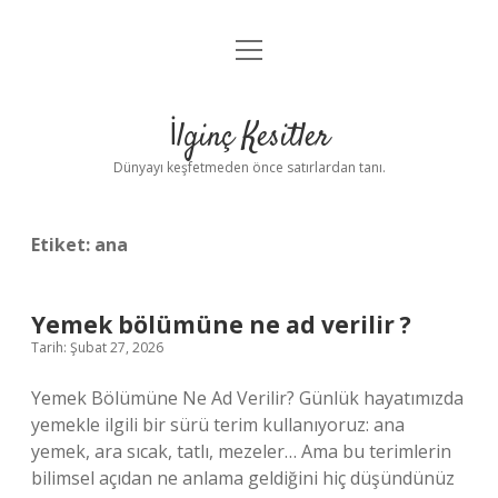
menüyü
Anasayfa
aç
Gizlilik Politikası
İlginç Kesitler
Yasal Uyarı
Dünyayı keşfetmeden önce satırlardan tanı.
Hakkımızda
Etiket:
ana
Yemek bölümüne ne ad verilir ?
Tarih: Şubat 27, 2026
Yemek Bölümüne Ne Ad Verilir? Günlük hayatımızda
yemekle ilgili bir sürü terim kullanıyoruz: ana
yemek, ara sıcak, tatlı, mezeler… Ama bu terimlerin
bilimsel açıdan ne anlama geldiğini hiç düşündünüz