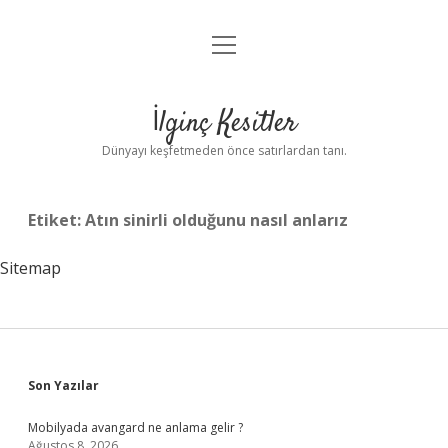
menüyü
Anasayfa
aç
Gizlilik Politikası
İlginç Kesitler
Yasal Uyarı
Dünyayı keşfetmeden önce satırlardan tanı.
Hakkımızda
Etiket:
Atın sinirli olduğunu nasıl anlarız
Sitemap
Sidebar
Son Yazılar
Mobilyada avangard ne anlama gelir ?
Ağustos 8, 2026