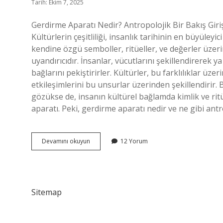
Tarih: Ekim 7, 2025
Gerdirme Aparatı Nedir? Antropolojik Bir Bakış Giriş
Kültürlerin çeşitliliği, insanlık tarihinin en büyüley
kendine özgü semboller, ritüeller, ve değerler üzer
uyandırıcıdır. İnsanlar, vücutlarını şekillendirerek 
bağlarını pekiştirirler. Kültürler, bu farklılıklar üz
etkileşimlerini bu unsurlar üzerinden şekillendirir.
gözükse de, insanın kültürel bağlamda kimlik ve rit
aparatı. Peki, gerdirme aparatı nedir ve ne gibi ant
Gerdirme
Devamını okuyun
12 Yorum
aparatı
nedir
?
Sitemap