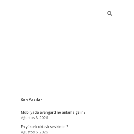
Sidebar
Son Yazılar
tulipbet
Mobilyada avangard ne anlama gelir ?
Ağustos 8, 2026
En yüksek oktavlı ses kimin ?
Ağustos 6, 2026