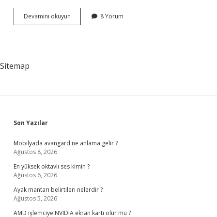
Geçit
Devamını okuyun
8 Yorum
hakkı
bedeli
neye
göre
hesaplanır
Sitemap
?
Sidebar
Son Yazılar
Mobilyada avangard ne anlama gelir ?
Ağustos 8, 2026
En yüksek oktavlı ses kimin ?
Ağustos 6, 2026
Ayak mantarı belirtileri nelerdir ?
Ağustos 5, 2026
AMD işlemciye NVIDIA ekran kartı olur mu ?