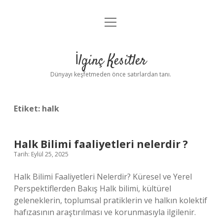
menüyü
Anasayfa
aç
Gizlilik Politikası
İlginç Kesitler
Yasal Uyarı
Dünyayı keşfetmeden önce satırlardan tanı.
Hakkımızda
Etiket:
halk
Halk Bilimi faaliyetleri nelerdir ?
Tarih: Eylül 25, 2025
Halk Bilimi Faaliyetleri Nelerdir? Küresel ve Yerel
Perspektiflerden Bakış Halk bilimi, kültürel
geleneklerin, toplumsal pratiklerin ve halkın kolektif
hafızasının araştırılması ve korunmasıyla ilgilenir.