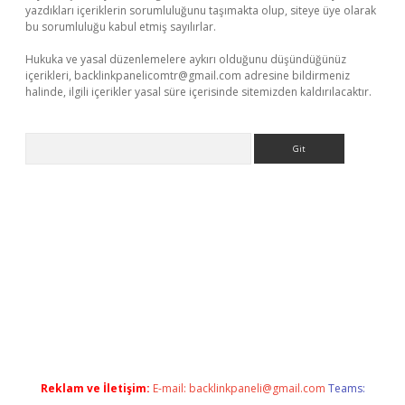
yazdıkları içeriklerin sorumluluğunu taşımakta olup, siteye üye olarak
bu sorumluluğu kabul etmiş sayılırlar.
Hukuka ve yasal düzenlemelere aykırı olduğunu düşündüğünüz
içerikleri,
backlinkpanelicomtr@gmail.com
adresine bildirmeniz
halinde, ilgili içerikler yasal süre içerisinde sitemizden kaldırılacaktır.
Arama
ulipbet
elexbett.net
Reklam ve İletişim:
E-mail:
backlinkpaneli@gmail.com
Teams: