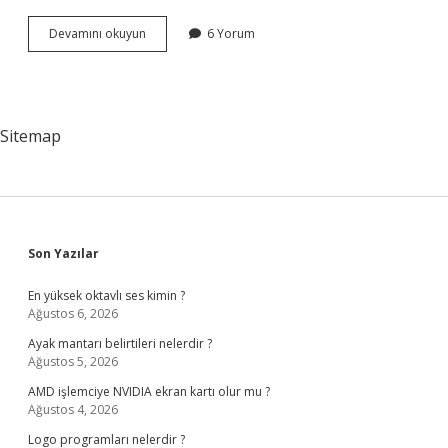
Halk
Devamını okuyun
6 Yorum
bilimi
nedir
coğrafya
?
Sitemap
Sidebar
Son Yazılar
En yüksek oktavlı ses kimin ?
Ağustos 6, 2026
Ayak mantarı belirtileri nelerdir ?
Ağustos 5, 2026
AMD işlemciye NVIDIA ekran kartı olur mu ?
Ağustos 4, 2026
Logo programları nelerdir ?