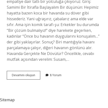
empatiye dair tatlı bir yolculuğa çıkıyoruz. Giriş:
Samimi Bir İtirafla Başlayalım Bir düşünün: Hepimiz
hayatta bazen koca bir havanda su döver gibi
hissederiz. Yani uğraşırız, çabalarız ama elde var
sıfır. Ama işin komik tarafı şu: Erkekler bu durumda
“Bir çözüm bulmalıyız!” diye harekete geçerken,
kadınlar “Önce bu havanın duygularını konuşalım…”
der gibi yaklaşırlar. Sonuç? Biri mantığıyla havanı
parçalamaya çalışır, diğeri havanın gönlünü alır.
Havanda Gerçekte Ne Dövülür? Öncelikle, cevabı
mutfak açısından verelim: Susam,…
Havanda
Devamını okuyun
8 Yorum
ne
dövülür
?
Sitemap