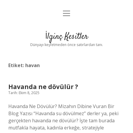
menüyü
Anasayfa
aç
Gizlilik Politikası
İlginç Kesitler
Yasal Uyarı
Dünyayı keşfetmeden önce satırlardan tanı.
Hakkımızda
Etiket:
havan
Havanda ne dövülür ?
Tarih: Ekim 8, 2025
Havanda Ne Dövülür? Mizahın Dibine Vuran Bir
Blog Yazısı “Havanda su dövülmez” derler ya, peki
gerçekten havanda ne dövülür? İşte tam burada
mutfakla hayata, kadınla erkeğe, stratejiyle