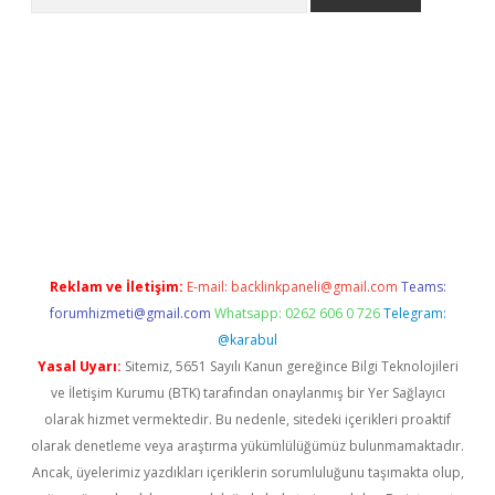
ulipbet
elexbett.net
Reklam ve İletişim:
E-mail:
backlinkpaneli@gmail.com
Teams:
forumhizmeti@gmail.com
Whatsapp: 0262 606 0 726
Telegram:
@karabul
Yasal Uyarı:
Sitemiz, 5651 Sayılı Kanun gereğince Bilgi Teknolojileri
ve İletişim Kurumu (BTK) tarafından onaylanmış bir Yer Sağlayıcı
olarak hizmet vermektedir. Bu nedenle, sitedeki içerikleri proaktif
olarak denetleme veya araştırma yükümlülüğümüz bulunmamaktadır.
Ancak, üyelerimiz yazdıkları içeriklerin sorumluluğunu taşımakta olup,