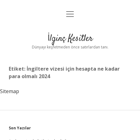
menüyü
Anasayfa
aç
Gizlilik Politikası
İlginç Kesitler
Yasal Uyarı
Dünyayı keşfetmeden önce satırlardan tanı.
Hakkımızda
Etiket:
İngiltere vizesi için hesapta ne kadar
para olmalı 2024
Sitemap
Sidebar
Son Yazılar