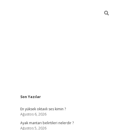
Sidebar
Son Yazılar
tulipbet
e
En yüksek oktavlı ses kimin ?
Ağustos 6, 2026
Ayak mantarı belirtileri nelerdir ?
Ağustos 5, 2026