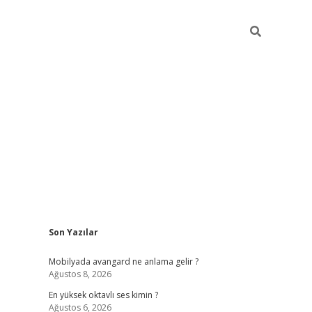
Sidebar
Son Yazılar
tulipbet
Mobilyada avangard ne anlama gelir ?
Ağustos 8, 2026
En yüksek oktavlı ses kimin ?
Ağustos 6, 2026