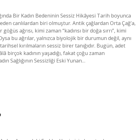
ğında Bir Kadın Bedeninin Sessiz Hikâyesi Tarih boyunca
en canlılardan biri olmuştur. Antik çağlardan Orta Çağ’a,
 göğüs ağrısı, kimi zaman “kadınsı bir doğa sırrı”, kimi
Oysa bu ağrılar, yalnızca biyolojik bir durumun değil, aynı
arihsel kırılmaların sessiz birer tanığıdır. Bugün, adet
hâlâ birçok kadının yaşadığı, fakat çoğu zaman
ın Sağlığının Sessizliği Eski Yunan…
?