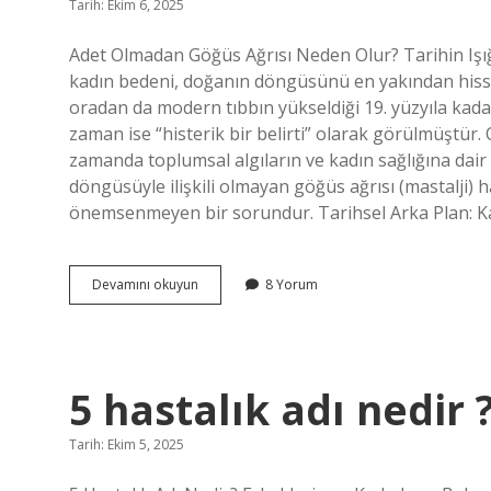
Tarih: Ekim 6, 2025
Adet Olmadan Göğüs Ağrısı Neden Olur? Tarihin Işı
kadın bedeni, doğanın döngüsünü en yakından hissed
oradan da modern tıbbın yükseldiği 19. yüzyıla kadar
zaman ise “histerik bir belirti” olarak görülmüştür. 
zamanda toplumsal algıların ve kadın sağlığına dair t
döngüsüyle ilişkili olmayan göğüs ağrısı (mastalji) 
önemsenmeyen bir sorundur. Tarihsel Arka Plan: Kad
Adet
Devamını okuyun
8 Yorum
olmadan
gögüs
agrısı
neden
olur
5 hastalık adı nedir 
?
Tarih: Ekim 5, 2025