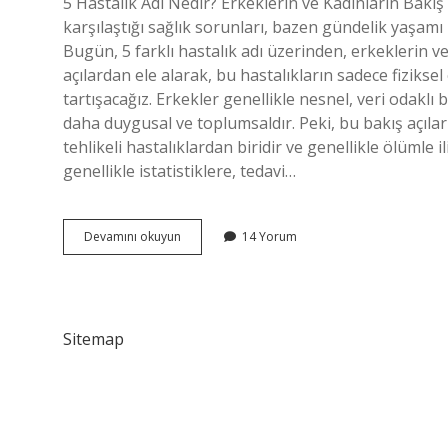
5 Hastalık Adı Nedir? Erkeklerin ve Kadınların Bakı
karşılaştığı sağlık sorunları, bazen gündelik yaşamı zor
Bugün, 5 farklı hastalık adı üzerinden, erkeklerin ve
açılardan ele alarak, bu hastalıkların sadece fiziksel
tartışacağız. Erkekler genellikle nesnel, veri odakl
daha duygusal ve toplumsaldır. Peki, bu bakış açılar
tehlikeli hastalıklardan biridir ve genellikle ölümle 
genellikle istatistiklere, tedavi…
5
Devamını okuyun
14 Yorum
hastalık
adı
nedir
?
Sitemap