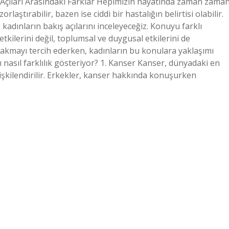
ş Açıları Arasındaki Farklar Hepimizin hayatında zaman zama
laştırabilir, bazen ise ciddi bir hastalığın belirtisi olabilir.
 kadınların bakış açılarını inceleyeceğiz. Konuyu farklı
 etkilerini değil, toplumsal ve duygusal etkilerini de
ı bakmayı tercih ederken, kadınların bu konulara yaklaşımı
ı nasıl farklılık gösteriyor? 1. Kanser Kanser, dünyadaki en
ilişkilendirilir. Erkekler, kanser hakkında konuşurken