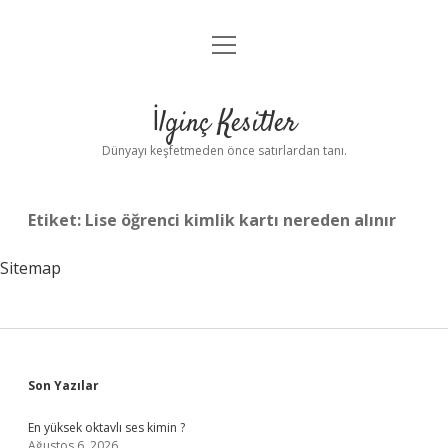
menüyü
Anasayfa
aç
Gizlilik Politikası
İlginç Kesitler
Yasal Uyarı
Dünyayı keşfetmeden önce satırlardan tanı.
Hakkımızda
Etiket:
Lise öğrenci kimlik kartı nereden alınır
Sitemap
Sidebar
Son Yazılar
En yüksek oktavlı ses kimin ?
Ağustos 6, 2026