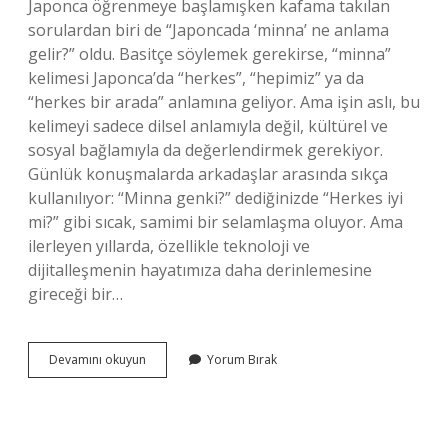
Japonca öğrenmeye başlamışken kafama takılan
sorulardan biri de “Japoncada ‘minna’ ne anlama
gelir?” oldu. Basitçe söylemek gerekirse, “minna”
kelimesi Japonca’da “herkes”, “hepimiz” ya da
“herkes bir arada” anlamına geliyor. Ama işin aslı, bu
kelimeyi sadece dilsel anlamıyla değil, kültürel ve
sosyal bağlamıyla da değerlendirmek gerekiyor.
Günlük konuşmalarda arkadaşlar arasında sıkça
kullanılıyor: “Minna genki?” dediğinizde “Herkes iyi
mi?” gibi sıcak, samimi bir selamlaşma oluyor. Ama
ilerleyen yıllarda, özellikle teknoloji ve
dijitalleşmenin hayatımıza daha derinlemesine
gireceği bir…
Japoncada
Devamını okuyun
Yorum Bırak
minna
ne
anlama
gelir