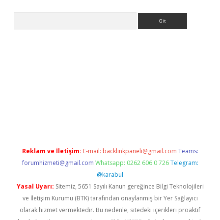
Arama
ulipbet
elexbett.net
Reklam ve İletişim:
E-mail:
backlinkpaneli@gmail.com
Teams:
forumhizmeti@gmail.com
Whatsapp: 0262 606 0 726
Telegram:
@karabul
Yasal Uyarı:
Sitemiz, 5651 Sayılı Kanun gereğince Bilgi Teknolojileri
ve İletişim Kurumu (BTK) tarafından onaylanmış bir Yer Sağlayıcı
olarak hizmet vermektedir. Bu nedenle, sitedeki içerikleri proaktif