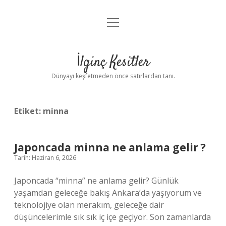
menüyü
Anasayfa
aç
Gizlilik Politikası
İlginç Kesitler
Yasal Uyarı
Dünyayı keşfetmeden önce satırlardan tanı.
Hakkımızda
Etiket:
minna
Japoncada minna ne anlama gelir ?
Tarih: Haziran 6, 2026
Japoncada “minna” ne anlama gelir? Günlük
yaşamdan geleceğe bakış Ankara’da yaşıyorum ve
teknolojiye olan merakım, geleceğe dair
düşüncelerimle sık sık iç içe geçiyor. Son zamanlarda