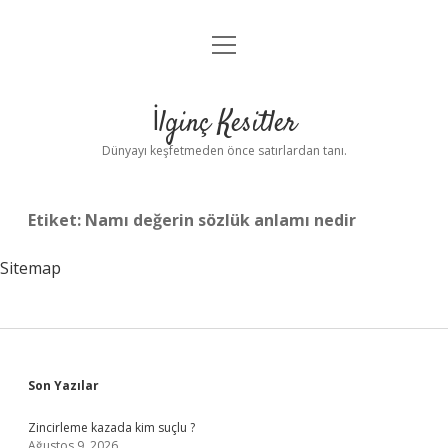
menüyü
Anasayfa
aç
Gizlilik Politikası
İlginç Kesitler
Yasal Uyarı
Dünyayı keşfetmeden önce satırlardan tanı.
Hakkımızda
Etiket:
Namı değerin sözlük anlamı nedir
Sitemap
Sidebar
Son Yazılar
Zincirleme kazada kim suçlu ?
Ağustos 9, 2026