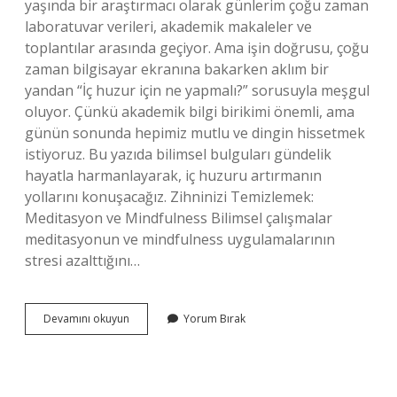
yaşında bir araştırmacı olarak günlerim çoğu zaman
laboratuvar verileri, akademik makaleler ve
toplantılar arasında geçiyor. Ama işin doğrusu, çoğu
zaman bilgisayar ekranına bakarken aklım bir
yandan “İç huzur için ne yapmalı?” sorusuyla meşgul
oluyor. Çünkü akademik bilgi birikimi önemli, ama
günün sonunda hepimiz mutlu ve dingin hissetmek
istiyoruz. Bu yazıda bilimsel bulguları gündelik
hayatla harmanlayarak, iç huzuru artırmanın
yollarını konuşacağız. Zihninizi Temizlemek:
Meditasyon ve Mindfulness Bilimsel çalışmalar
meditasyonun ve mindfulness uygulamalarının
stresi azalttığını…
İç
Devamını okuyun
Yorum Bırak
huzur
için
ne
yapmalı