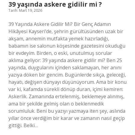
?
39 yaşında askere gidilir mi ?
Tarih: Mart 19, 2026
39 Yaşında Askere Gidilir Mi? Bir Genç Adamın
Hikâyesi Kayseri’de, şehrin gürültüsünden uzak bir
akşam, annemin mutfakta yemek hazırladığı,
babamın ise salonun köşesinde gazetesini okuduğu
bir evdeyim. Birden, o eski, unutulmuş sorular
aklıma geliyor: 39 yaşında askere gidilir mi? Ben 25
yaşında, duygularını içinden saklamayan, her anını
yazıya döken bir gencim. Bugünlerde sıkça, geleceği,
hayatı, değişen dünyayı düşünüyorum. Ama bir konu
var ki, kafamda sürekli dönüp duran, içimi kemiren:
Askerlik. Zamanında ertelenmiş, beklemeye alınmış,
ama bir şekilde gelmiş olan o beklenmedik
sorumluluk. Beni bu yazıyı yazmaya iten şey, aslında
yıllar önce verdiğim bir karar ve zamanın nasıl geçip
gittiği. Belki…