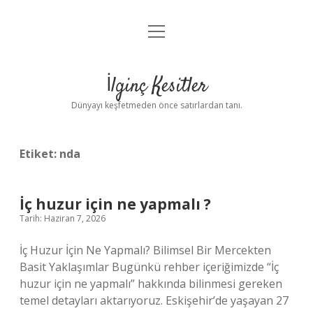
menüyü
Anasayfa
aç
Gizlilik Politikası
İlginç Kesitler
Yasal Uyarı
Dünyayı keşfetmeden önce satırlardan tanı.
Hakkımızda
Etiket:
nda
İç huzur için ne yapmalı ?
Tarih: Haziran 7, 2026
İç Huzur İçin Ne Yapmalı? Bilimsel Bir Mercekten
Basit Yaklaşımlar Bugünkü rehber içeriğimizde “İç
huzur için ne yapmalı” hakkında bilinmesi gereken
temel detayları aktarıyoruz. Eskişehir’de yaşayan 27