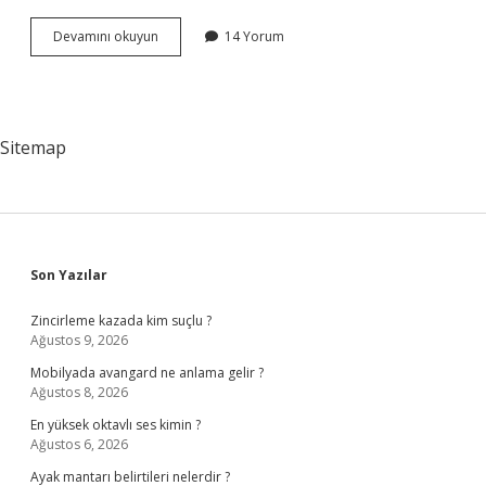
39
Devamını okuyun
14 Yorum
yaşında
askere
gidilir
mi
?
Sitemap
Sidebar
Son Yazılar
Zincirleme kazada kim suçlu ?
Ağustos 9, 2026
Mobilyada avangard ne anlama gelir ?
Ağustos 8, 2026
En yüksek oktavlı ses kimin ?
Ağustos 6, 2026
Ayak mantarı belirtileri nelerdir ?