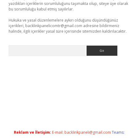
yazdıkları içeriklerin sorumluluğunu taşımakta olup, siteye üye olarak
bu sorumluluğu kabul etmiş sayılırlar.
Hukuka ve yasal düzenlemelere aykırı olduğunu düşündüğünüz
içerikleri,
backlinkpanelicomtr@gmail.com
adresine bildirmeniz
halinde, ilgili içerikler yasal süre içerisinde sitemizden kaldırılacaktır.
Arama
tulipbet
elexbett.net
Reklam ve İletişim:
E-mail:
backlinkpaneli@gmail.com
Teams: