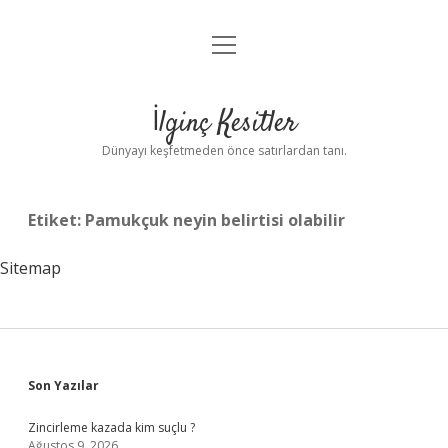
menüyü
Anasayfa
aç
Gizlilik Politikası
İlginç Kesitler
Yasal Uyarı
Dünyayı keşfetmeden önce satırlardan tanı.
Hakkımızda
Etiket:
Pamukçuk neyin belirtisi olabilir
Sitemap
Sidebar
Son Yazılar
Zincirleme kazada kim suçlu ?
Ağustos 9, 2026