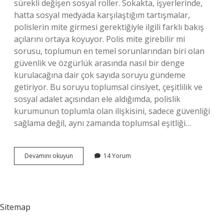
sürekli değişen sosyal roller. Sokakta, işyerlerinde,
hatta sosyal medyada karşılaştığım tartışmalar,
polislerin mite girmesi gerektiğiyle ilgili farklı bakış
açılarını ortaya koyuyor. Polis mite girebilir mi
sorusu, toplumun en temel sorunlarından biri olan
güvenlik ve özgürlük arasında nasıl bir denge
kurulacağına dair çok sayıda soruyu gündeme
getiriyor. Bu soruyu toplumsal cinsiyet, çeşitlilik ve
sosyal adalet açısından ele aldığımda, polislik
kurumunun toplumla olan ilişkisini, sadece güvenliği
sağlama değil, aynı zamanda toplumsal eşitliği…
Polis
Devamını okuyun
14 Yorum
mite
girebilir
mi
?
Sitemap