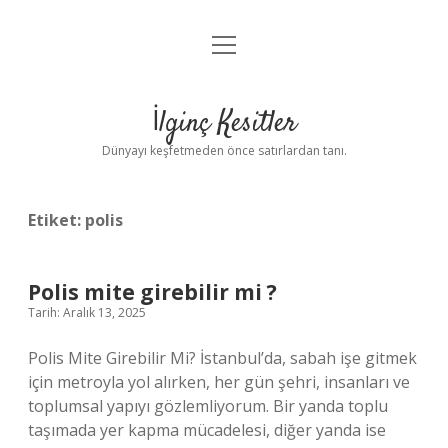
menüyü
Anasayfa
aç
Gizlilik Politikası
İlginç Kesitler
Yasal Uyarı
Dünyayı keşfetmeden önce satırlardan tanı.
Hakkımızda
Etiket:
polis
Polis mite girebilir mi ?
Tarih: Aralık 13, 2025
Polis Mite Girebilir Mi? İstanbul’da, sabah işe gitmek
için metroyla yol alırken, her gün şehri, insanları ve
toplumsal yapıyı gözlemliyorum. Bir yanda toplu
taşımada yer kapma mücadelesi, diğer yanda ise