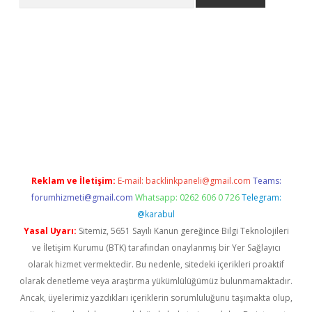
tulipbet
elexbett.net
Reklam ve İletişim:
E-mail:
backlinkpaneli@gmail.com
Teams:
forumhizmeti@gmail.com
Whatsapp: 0262 606 0 726
Telegram:
@karabul
Yasal Uyarı:
Sitemiz, 5651 Sayılı Kanun gereğince Bilgi Teknolojileri
ve İletişim Kurumu (BTK) tarafından onaylanmış bir Yer Sağlayıcı
olarak hizmet vermektedir. Bu nedenle, sitedeki içerikleri proaktif
olarak denetleme veya araştırma yükümlülüğümüz bulunmamaktadır.
Ancak, üyelerimiz yazdıkları içeriklerin sorumluluğunu taşımakta olup,