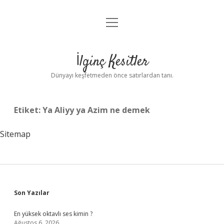
menüyü
Anasayfa
aç
Gizlilik Politikası
İlginç Kesitler
Yasal Uyarı
Dünyayı keşfetmeden önce satırlardan tanı.
Hakkımızda
Etiket:
Ya Aliyy ya Azim ne demek
Sitemap
Sidebar
Son Yazılar
En yüksek oktavlı ses kimin ?
Ağustos 6, 2026