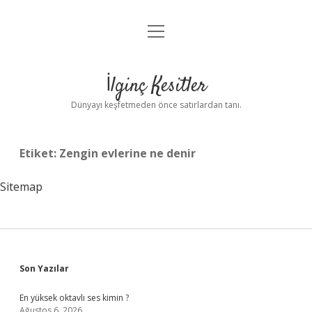
menüyü
Anasayfa
aç
Gizlilik Politikası
İlginç Kesitler
Yasal Uyarı
Dünyayı keşfetmeden önce satırlardan tanı.
Hakkımızda
Etiket:
Zengin evlerine ne denir
Sitemap
Sidebar
Son Yazılar
En yüksek oktavlı ses kimin ?
Ağustos 6, 2026