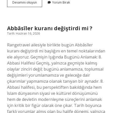
First’dan
Devamını okuyun
Yorum Bırak
sonra
ne
gelir
?
Abbâsîler kuranı değiştirdi mi ?
Tarih: Haziran 16, 2026
Rangetravel ailesiyle birlikte bugün Abbâsîler
kuranı değiştirdi mi başlığını en temel noktalarından
ele alıyoruz. Geçmişin Işığında Bugünü Anlamak: 8.
Abbasi Halifesi Geçmiş, yalnızca geçmişte kalmış
olaylar zinciri değil; bugünü anlamamıza, toplumsal
değişimleri yorumlamamıza ve geleceğe dair
çıkarımlar yapmamıza olanak tanıyan bir aynadır. 8.
Abbasi halifesi, bu perspektiften bakıldığında hem
İslam dünyasının siyasi ve kültürel dönüşümünü
hem de devletin modernleşme süreçlerini anlamak
için kritik bir figür olarak öne çıkar. Tarih boyunca
farklı yorumlar almış olan bu halife dönemi, yalnızca