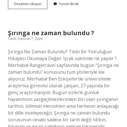
2
Devamını okuyun
Yorum Bırak
yaşındaki
erkek
çocukla
ne
oynanır
Şırınga ne zaman bulundu ?
?
Tarih: Haziran 7, 2026
Şırınga Ne Zaman Bulundu? Tıbbi Bir Yolculuğun
Hikayesi Okumaya Değer: İşrak vaktinde ne yapılır ?
Merhaba! Rangetravel sayfasında bugün “Şırınga ne
zaman bulundu” konusunu tüm yönleriyle ele
alıyoruz. Merhaba! Ben Eskişehir’de üniversitede
araştırma görevlisi olarak çalışan, 27 yaşında bir
genç araştırmacıyım. Bugün sizlerle günlük
hayatımızın vazgeçilmezlerinden biri olan şırınganın
tarihini, bilimsel mercekten ama herkesin anlayacağı
bir dille inceleyeceğiz. Şırınga ne zaman bulundu
sorusunun cevabı sadece bir tarih değil; tıbbın,
hijyenin ve insan sağlığının gelişim hikayesidir.