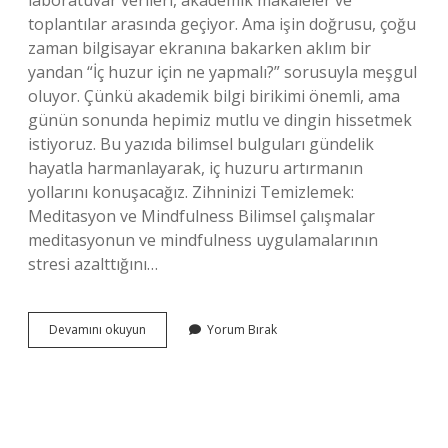
laboratuvar verileri, akademik makaleler ve
toplantılar arasında geçiyor. Ama işin doğrusu, çoğu
zaman bilgisayar ekranına bakarken aklım bir
yandan “İç huzur için ne yapmalı?” sorusuyla meşgul
oluyor. Çünkü akademik bilgi birikimi önemli, ama
günün sonunda hepimiz mutlu ve dingin hissetmek
istiyoruz. Bu yazıda bilimsel bulguları gündelik
hayatla harmanlayarak, iç huzuru artırmanın
yollarını konuşacağız. Zihninizi Temizlemek:
Meditasyon ve Mindfulness Bilimsel çalışmalar
meditasyonun ve mindfulness uygulamalarının
stresi azalttığını…
İç
Devamını okuyun
Yorum Bırak
huzur
için
ne
yapmalı
?