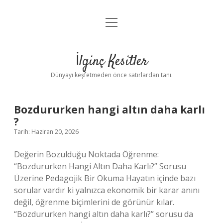
menüyü
Anasayfa
aç
Gizlilik Politikası
İlginç Kesitler
Yasal Uyarı
Dünyayı keşfetmeden önce satırlardan tanı.
Hakkımızda
İlginç
Bozdururken hangi altın daha karlı
?
Kesitler
Tarih: Haziran 20, 2026
Yazılar
Değerin Bozulduğu Noktada Öğrenme:
“Bozdururken Hangi Altın Daha Karlı?” Sorusu
Üzerine Pedagojik Bir Okuma Hayatın içinde bazı
sorular vardır ki yalnızca ekonomik bir karar anını
değil, öğrenme biçimlerini de görünür kılar.
“Bozdururken hangi altın daha karlı?” sorusu da