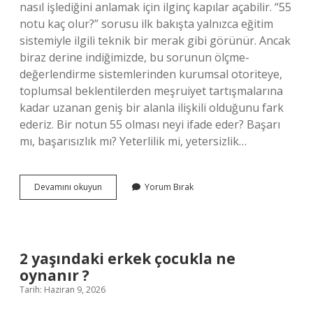
nasıl işlediğini anlamak için ilginç kapılar açabilir. “55
notu kaç olur?” sorusu ilk bakışta yalnızca eğitim
sistemiyle ilgili teknik bir merak gibi görünür. Ancak
biraz derine indiğimizde, bu sorunun ölçme-
değerlendirme sistemlerinden kurumsal otoriteye,
toplumsal beklentilerden meşruiyet tartışmalarına
kadar uzanan geniş bir alanla ilişkili olduğunu fark
ederiz. Bir notun 55 olması neyi ifade eder? Başarı
mı, başarısızlık mı? Yeterlilik mi, yetersizlik…
55
Devamını okuyun
Yorum Bırak
notu
kaç
olur
?
2 yaşındaki erkek çocukla ne
oynanır ?
Tarih: Haziran 9, 2026