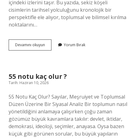
içindeki izlerini taşır. Bu yazıda, sekiz köşeli
cisimlerin tarihsel yolculuğunu kronolojik bir
perspektifle ele alıyor, toplumsal ve bilimsel kırılma
noktalarını…
8
Devamını okuyun
Yorum Bırak
köşesi
olan
geometrik
cisimler
nelerdir
55 notu kaç olur ?
?
Tarih: Haziran 10, 2026
55 Notu Kaç Olur? Sayılar, Meşruiyet ve Toplumsal
Düzen Üzerine Bir Siyasal Analiz Bir toplumun nasıl
yönetildiğini anlamaya çalışırken çoğu zaman
gözümüz büyük kavramlara takılır: devlet, iktidar,
demokrasi, ideoloji, seçimler, anayasa. Oysa bazen
küçük gibi görünen sorular, bu büyük yapıların