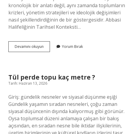
kronolojik bir anlatı değil, aynı zamanda toplumların
krizleri, yönetim stratejileri ve ideolojik değişimleri
nasıl şekillendirdiğinin de bir göstergesidir. Abbasi
Halifeliğinin Tarihsel Konteksti…
Abbâsîler
Devamını okuyun
Yorum Bırak
kuranı
değiştirdi
mi
?
Tül perde topu kaç metre ?
Tarih: Haziran 13, 2026
Giriş: gündelik nesneler ve siyasal düşünme eşiği
Gündelik yaşamın sıradan nesneleri, çoğu zaman
siyasal düşüncenin dışında kalıyormuş gibi görünür.
Oysa toplumsal düzeni anlamaya çalışan bir bakış
açısından, en sıradan nesne bile iktidar ilişkilerinin,
üretim biçimlerinin ve kültürel kodların izlerini taşır.