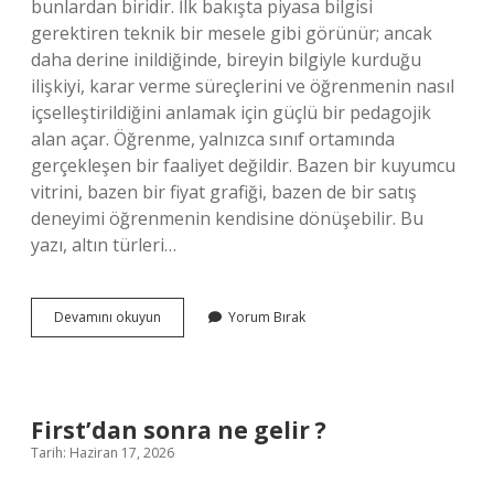
bunlardan biridir. İlk bakışta piyasa bilgisi
gerektiren teknik bir mesele gibi görünür; ancak
daha derine inildiğinde, bireyin bilgiyle kurduğu
ilişkiyi, karar verme süreçlerini ve öğrenmenin nasıl
içselleştirildiğini anlamak için güçlü bir pedagojik
alan açar. Öğrenme, yalnızca sınıf ortamında
gerçekleşen bir faaliyet değildir. Bazen bir kuyumcu
vitrini, bazen bir fiyat grafiği, bazen de bir satış
deneyimi öğrenmenin kendisine dönüşebilir. Bu
yazı, altın türleri…
Bozdururken
Devamını okuyun
Yorum Bırak
hangi
altın
daha
karlı
?
First’dan sonra ne gelir ?
Tarih: Haziran 17, 2026