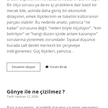
Bir ölçü sorusu ya da ev içi pratiklere dair basit bir
merak bile, aslında daha geniş bir ekonomik
dolaşımın, emek ilişkilerinin ve tüketim kültürünün
parçası olabilir. Bu nedenle analiz, yalnızca “ne
kadar” sorusuna değil, “neden böyle ölçülüyor”, “kim
belirliyor” ve “hangi düzen içinde anlam kazanıyor”
sorularına yönelmek zorundadır. Siyasal düşünce
burada salt devlet merkezli bir çerçeveye
indirgenemez. Güç ilişkileri, yalnızca…
Tül
Devamını okuyun
Yorum Bırak
perde
topu
kaç
metre
?
Gönye ile ne çizilmez ?
Tarih: Haziran 12, 2026
Bazı kavramlar, gündelik hayatın sıradan nesneleri