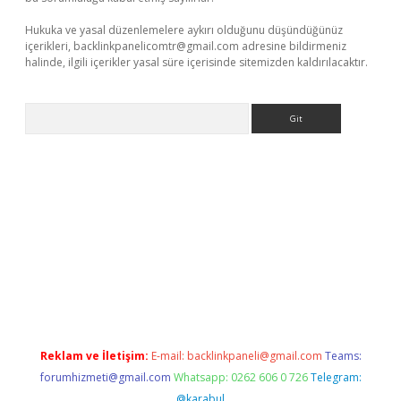
Hukuka ve yasal düzenlemelere aykırı olduğunu düşündüğünüz
içerikleri,
backlinkpanelicomtr@gmail.com
adresine bildirmeniz
halinde, ilgili içerikler yasal süre içerisinde sitemizden kaldırılacaktır.
Arama
ett.net
Reklam ve İletişim:
E-mail:
backlinkpaneli@gmail.com
Teams:
forumhizmeti@gmail.com
Whatsapp: 0262 606 0 726
Telegram:
@karabul