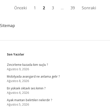
Yazı
Önceki
1
2
3
…
39
Sonraki
sayfalaması
Sitemap
Sidebar
Son Yazılar
Zincirleme kazada kim suçlu ?
Ağustos 9, 2026
Mobilyada avangard ne anlama gelir ?
Ağustos 8, 2026
En yüksek oktavlı ses kimin ?
Ağustos 6, 2026
Ayak mantarı belirtileri nelerdir ?
Ağustos 5, 2026