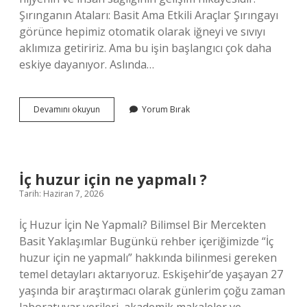
Şırınganın Ataları: Basit Ama Etkili Araçlar Şırıngayı
görünce hepimiz otomatik olarak iğneyi ve sıvıyı
aklımıza getiririz. Ama bu işin başlangıcı çok daha
eskiye dayanıyor. Aslında…
Şırınga
Devamını okuyun
Yorum Bırak
ne
zaman
bulundu
?
İç huzur için ne yapmalı ?
Tarih: Haziran 7, 2026
İç Huzur İçin Ne Yapmalı? Bilimsel Bir Mercekten
Basit Yaklaşımlar Bugünkü rehber içeriğimizde “İç
huzur için ne yapmalı” hakkında bilinmesi gereken
temel detayları aktarıyoruz. Eskişehir’de yaşayan 27
yaşında bir araştırmacı olarak günlerim çoğu zaman