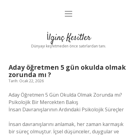
menüyü
Anasayfa
aç
Gizlilik Politikası
İlginç Kesitler
Yasal Uyarı
Dünyayı keşfetmeden önce satırlardan tanı.
Hakkımızda
Aday öğretmen 5 gün okulda olmak
zorunda mı ?
Tarih: Ocak 22, 2026
Aday Öğretmen 5 Gün Okulda Olmak Zorunda mı?
Psikolojik Bir Mercekten Bakış
İnsan Davranışlarının Ardındaki Psikolojik Süreçler
İnsan davranışlarını anlamak, her zaman karmaşık
bir süreç olmuştur. İçsel düşünceler, duygular ve