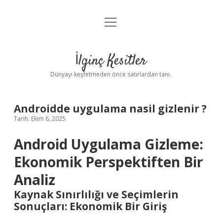
menüyü
Anasayfa
aç
Gizlilik Politikası
İlginç Kesitler
Yasal Uyarı
Dünyayı keşfetmeden önce satırlardan tanı.
Hakkımızda
Androidde uygulama nasil gizlenir ?
Tarih: Ekim 6, 2025
Android Uygulama Gizleme:
Ekonomik Perspektiften Bir
Analiz
Kaynak Sınırlılığı ve Seçimlerin
Sonuçları: Ekonomik Bir Giriş