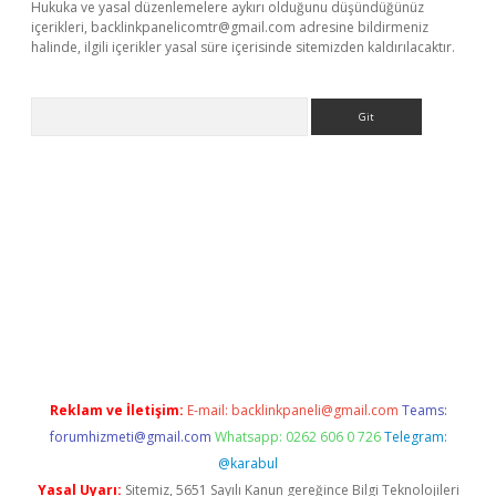
Hukuka ve yasal düzenlemelere aykırı olduğunu düşündüğünüz
içerikleri,
backlinkpanelicomtr@gmail.com
adresine bildirmeniz
halinde, ilgili içerikler yasal süre içerisinde sitemizden kaldırılacaktır.
Arama
bett.net
Reklam ve İletişim:
E-mail:
backlinkpaneli@gmail.com
Teams:
forumhizmeti@gmail.com
Whatsapp: 0262 606 0 726
Telegram:
@karabul
Yasal Uyarı:
Sitemiz, 5651 Sayılı Kanun gereğince Bilgi Teknolojileri