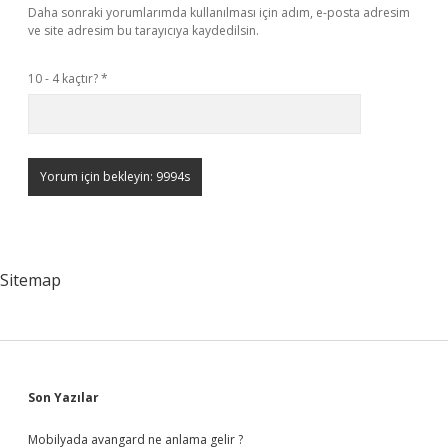
Daha sonraki yorumlarımda kullanılması için adım, e-posta adresim
ve site adresim bu tarayıcıya kaydedilsin.
10 - 4 kaçtır?
*
Sitemap
Sidebar
Son Yazılar
Mobilyada avangard ne anlama gelir ?