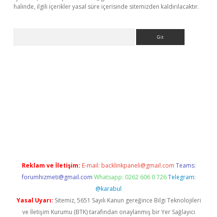
halinde, ilgili içerikler yasal süre içerisinde sitemizden kaldırılacaktır.
Arama
ett.net
Reklam ve İletişim:
E-mail:
backlinkpaneli@gmail.com
Teams:
forumhizmeti@gmail.com
Whatsapp: 0262 606 0 726
Telegram:
@karabul
Yasal Uyarı:
Sitemiz, 5651 Sayılı Kanun gereğince Bilgi Teknolojileri
ve İletişim Kurumu (BTK) tarafından onaylanmış bir Yer Sağlayıcı