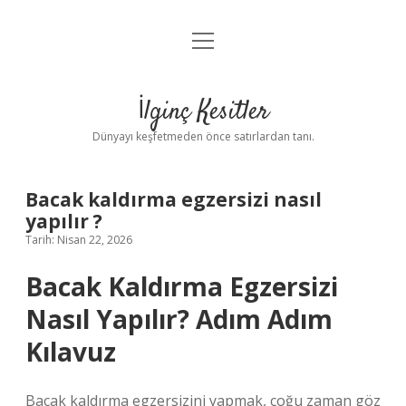
menüyü
Anasayfa
aç
Gizlilik Politikası
İlginç Kesitler
Yasal Uyarı
Dünyayı keşfetmeden önce satırlardan tanı.
Hakkımızda
Bacak kaldırma egzersizi nasıl
yapılır ?
Tarih: Nisan 22, 2026
Bacak Kaldırma Egzersizi
Nasıl Yapılır? Adım Adım
Kılavuz
Bacak kaldırma egzersizini yapmak, çoğu zaman göz