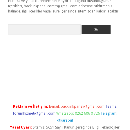
Hukuka ve yasal düzenlemelere aykırı olduğunu düşündüğünüz
içerikleri,
backlinkpanelicomtr@gmail.com
adresine bildirmeniz
halinde, ilgili içerikler yasal süre içerisinde sitemizden kaldırılacaktır.
Arama
net
Reklam ve İletişim:
E-mail:
backlinkpaneli@gmail.com
Teams:
forumhizmeti@gmail.com
Whatsapp: 0262 606 0 726
Telegram:
@karabul
Yasal Uyarı:
Sitemiz, 5651 Sayılı Kanun gereğince Bilgi Teknolojileri