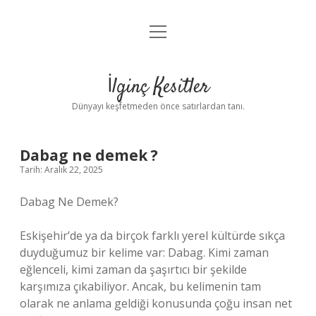
menüyü
Anasayfa
aç
Gizlilik Politikası
İlginç Kesitler
Yasal Uyarı
Dünyayı keşfetmeden önce satırlardan tanı.
Hakkımızda
Dabag ne demek ?
Tarih: Aralık 22, 2025
Dabag Ne Demek?
Eskişehir’de ya da birçok farklı yerel kültürde sıkça
duyduğumuz bir kelime var: Dabag. Kimi zaman
eğlenceli, kimi zaman da şaşırtıcı bir şekilde
karşımıza çıkabiliyor. Ancak, bu kelimenin tam
olarak ne anlama geldiği konusunda çoğu insan net