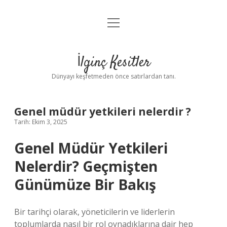
menüyü
Anasayfa
aç
Gizlilik Politikası
İlginç Kesitler
Yasal Uyarı
Dünyayı keşfetmeden önce satırlardan tanı.
Hakkımızda
Genel müdür yetkileri nelerdir ?
Tarih: Ekim 3, 2025
Genel Müdür Yetkileri
Nelerdir? Geçmişten
Günümüze Bir Bakış
Bir tarihçi olarak, yöneticilerin ve liderlerin
toplumlarda nasıl bir rol oynadıklarına dair hep