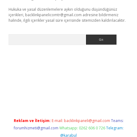
Hukuka ve yasal düzenlemelere aykırı olduğunu düşündüğünüz
içerikleri,
backlinkpanelicomtr@gmail.com
adresine bildirmeniz
halinde, ilgili içerikler yasal süre içerisinde sitemizden kaldırılacaktır.
Arama
t
Reklam ve İletişim:
E-mail:
backlinkpaneli@gmail.com
Teams:
forumhizmeti@gmail.com
Whatsapp: 0262 606 0 726
Telegram:
@karabul