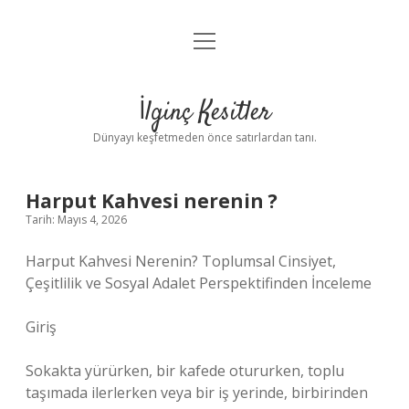
menüyü
Anasayfa
aç
Gizlilik Politikası
İlginç Kesitler
Yasal Uyarı
Dünyayı keşfetmeden önce satırlardan tanı.
Hakkımızda
Harput Kahvesi nerenin ?
Tarih: Mayıs 4, 2026
Harput Kahvesi Nerenin? Toplumsal Cinsiyet,
Çeşitlilik ve Sosyal Adalet Perspektifinden İnceleme
Giriş
Sokakta yürürken, bir kafede otururken, toplu
taşımada ilerlerken veya bir iş yerinde, birbirinden