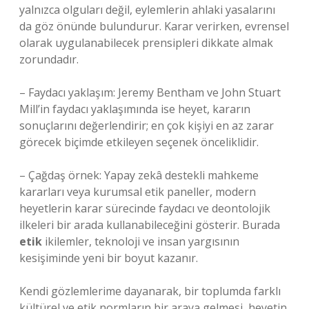
yalnızca olguları değil, eylemlerin ahlaki yasalarını
da göz önünde bulundurur. Karar verirken, evrensel
olarak uygulanabilecek prensipleri dikkate almak
zorundadır.
– Faydacı yaklaşım: Jeremy Bentham ve John Stuart
Mill’in faydacı yaklaşımında ise heyet, kararın
sonuçlarını değerlendirir; en çok kişiyi en az zarar
görecek biçimde etkileyen seçenek önceliklidir.
– Çağdaş örnek: Yapay zekâ destekli mahkeme
kararları veya kurumsal etik paneller, modern
heyetlerin karar sürecinde faydacı ve deontolojik
ilkeleri bir arada kullanabileceğini gösterir. Burada
etik
ikilemler, teknoloji ve insan yargısının
kesişiminde yeni bir boyut kazanır.
Kendi gözlemlerime dayanarak, bir toplumda farklı
kültürel ve etik normların bir araya gelmesi, heyetin