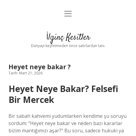
menüyü
Anasayfa
aç
Gizlilik Politikası
İlginç Kesitler
Yasal Uyarı
Dünyayı keşfetmeden önce satırlardan tanı.
Hakkımızda
Heyet neye bakar ?
Tarih: Mart 21, 2026
Heyet Neye Bakar? Felsefi
Bir Mercek
Bir sabah kahvemi yudumlarken kendime şu soruyu
sordum: “Heyet neye bakar ve neden bazı kararlar
bizim mantığımızı aşar?” Bu soru, sadece hukuki ya