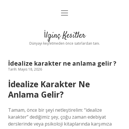
menüyü
Anasayfa
aç
Gizlilik Politikası
İlginç Kesitler
Yasal Uyarı
Dünyayı keşfetmeden önce satırlardan tanı.
Hakkımızda
İdealize karakter ne anlama gelir ?
Tarih: Mayıs 18, 2026
İdealize Karakter Ne
Anlama Gelir?
Tamam, önce bir şeyi netleştirelim: “idealize
karakter” dediğimiz şey, çoğu zaman edebiyat
derslerinde veya psikoloji kitaplarında karşımıza