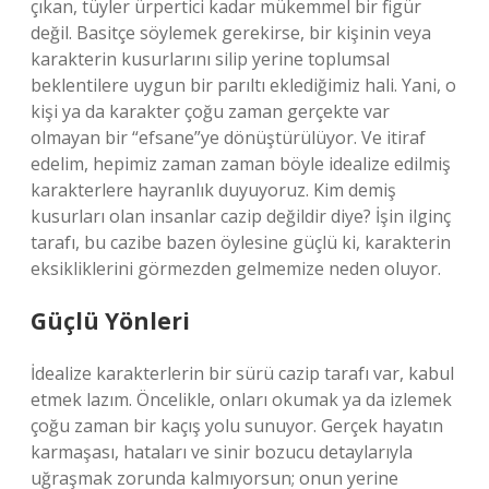
çıkan, tüyler ürpertici kadar mükemmel bir figür
değil. Basitçe söylemek gerekirse, bir kişinin veya
karakterin kusurlarını silip yerine toplumsal
beklentilere uygun bir parıltı eklediğimiz hali. Yani, o
kişi ya da karakter çoğu zaman gerçekte var
olmayan bir “efsane”ye dönüştürülüyor. Ve itiraf
edelim, hepimiz zaman zaman böyle idealize edilmiş
karakterlere hayranlık duyuyoruz. Kim demiş
kusurları olan insanlar cazip değildir diye? İşin ilginç
tarafı, bu cazibe bazen öylesine güçlü ki, karakterin
eksikliklerini görmezden gelmemize neden oluyor.
Güçlü Yönleri
İdealize karakterlerin bir sürü cazip tarafı var, kabul
etmek lazım. Öncelikle, onları okumak ya da izlemek
çoğu zaman bir kaçış yolu sunuyor. Gerçek hayatın
karmaşası, hataları ve sinir bozucu detaylarıyla
uğraşmak zorunda kalmıyorsun; onun yerine