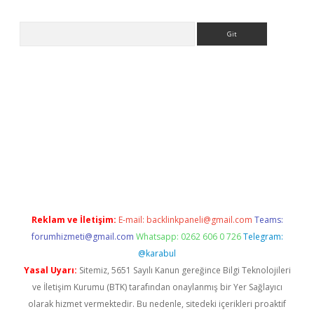
Arama
ett.net
Reklam ve İletişim:
E-mail:
backlinkpaneli@gmail.com
Teams:
forumhizmeti@gmail.com
Whatsapp: 0262 606 0 726
Telegram:
@karabul
Yasal Uyarı:
Sitemiz, 5651 Sayılı Kanun gereğince Bilgi Teknolojileri
ve İletişim Kurumu (BTK) tarafından onaylanmış bir Yer Sağlayıcı
olarak hizmet vermektedir. Bu nedenle, sitedeki içerikleri proaktif