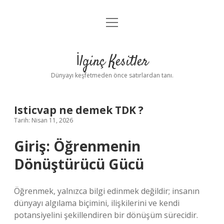
menüyü
Anasayfa
aç
Gizlilik Politikası
İlginç Kesitler
Yasal Uyarı
Dünyayı keşfetmeden önce satırlardan tanı.
Hakkımızda
Isticvap ne demek TDK ?
Tarih: Nisan 11, 2026
Giriş: Öğrenmenin
Dönüştürücü Gücü
Öğrenmek, yalnızca bilgi edinmek değildir; insanın
dünyayı algılama biçimini, ilişkilerini ve kendi
potansiyelini şekillendiren bir dönüşüm sürecidir.