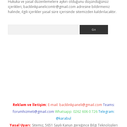
Hukuka ve yasal düzenlemelere aykırı olduğunu düşündüğünüz
içerikleri,
backlinkpanelicomtr@gmail.com
adresine bildirmeniz
halinde, ilgili içerikler yasal süre içerisinde sitemizden kaldırılacaktır.
Arama
net
Reklam ve İletişim:
E-mail:
backlinkpaneli@gmail.com
Teams:
forumhizmeti@gmail.com
Whatsapp: 0262 606 0 726
Telegram:
@karabul
Yasal Uyarı:
Sitemiz, 5651 Sayılı Kanun gereğince Bilgi Teknolojileri