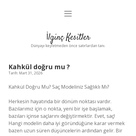
menüyü
Anasayfa
aç
Gizlilik Politikası
İlginç Kesitler
Yasal Uyarı
Dünyayı keşfetmeden önce satırlardan tanı.
Hakkımızda
Kahkül doğru mu ?
Tarih: Mart 31, 2026
Kahkül Doğru Mu? Saç Modeliniz Sağlıklı Mı?
Herkesin hayatında bir dönüm noktası vardır.
Bazılarımız için o nokta, yeni bir işe başlamak,
bazıları içinse saçlarını değiştirmektir. Evet, saç!
Hangi modelin daha iyi göründüğüne karar vermek
bazen uzun süren düşüncelerin ardından gelir. Bir