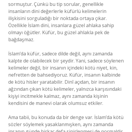
sormuştur. Çünkü bu tip sorular, genellikle
insanların dini değerlerle küfürlü kelimelerin
ilişkisini sorguladığı bir noktada ortaya çıkar.
Özellikle İslam dini, insanlara güzel ahlaka sahip
olmayı öğütler. Küfür, bu güzel ahlakla pek de
bağdaşmaz.
İslam’da küfür, sadece dilde değil, aynı zamanda
kalpte de olabilecek bir şeydir. Yani, sadece söylenen
kelimeler değil, bir insanın içindeki kötü niyet, kin,
nefretten de bahsediyoruz. Küfür, insanın kalbinde
de kötü hisler yaratabilir. Dinî açıdan, bir insanın
ağzından çıkan kötü kelimeler, yalnızca karşısındaki
kişiyi incitmekle kalmaz, aynı zamanda kişinin
kendisini de manevi olarak olumsuz etkiler.
Ama tabii, bu konuda da bir denge var. İslam’da kötü
sözler söylemek yasaklanmışken, aynı zamanda
insanın günde birkaç defa sinirlenmesi de normaldir.