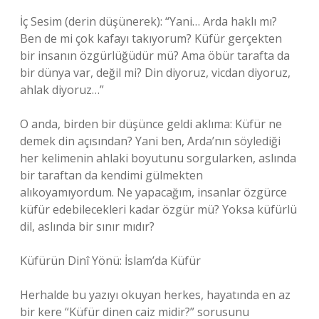
İç Sesim (derin düşünerek): “Yani… Arda haklı mı?
Ben de mi çok kafayı takıyorum? Küfür gerçekten
bir insanın özgürlüğüdür mü? Ama öbür tarafta da
bir dünya var, değil mi? Din diyoruz, vicdan diyoruz,
ahlak diyoruz…”
O anda, birden bir düşünce geldi aklıma: Küfür ne
demek din açısından? Yani ben, Arda’nın söylediği
her kelimenin ahlaki boyutunu sorgularken, aslında
bir taraftan da kendimi gülmekten
alıkoyamıyordum. Ne yapacağım, insanlar özgürce
küfür edebilecekleri kadar özgür mü? Yoksa küfürlü
dil, aslında bir sınır mıdır?
Küfürün Dinî Yönü: İslam’da Küfür
Herhalde bu yazıyı okuyan herkes, hayatında en az
bir kere “Küfür dinen caiz midir?” sorusunu