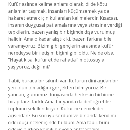
Küfür aslında kelime anlamı olarak, dilde kötü
anlamlar taşımak, insanları küçümsemek ya da
hakaret etmek için kullanılan kelimelerdir. Kısacası,
insanın duygusal patlamalarına veya stresine verdiği
tepkilerin, bazen yanlış bir biçimde dışa vurulmuş
halidir. Ama o kadar alıştık ki, bazen farkına bile
varamıyoruz. Bizim gibi gençlerin arasında küfür,
neredeyse bir iletişim biçimi gibi oldu. Ne de olsa,
“Hayat kısa, küfür et de rahatla!” mottosuyla
yaşıyoruz, değil mi?
Tabii, burada bir sıkıntı var. Küfürün dinî açıdan bir
yeri olup olmadığını gerçekten bilmiyoruz. Bir
yandan, günümüz dünyasında herkesin birbirine
hitap tarzı farklı. Ama bir yanda da dinî öğretiler,
toplumu şekillendiriyor. Küfür ne demek din
açısından? Bu soruyu sordum ve bir anda kendimi
ciddi düşünceler içinde buldum. Ama tabii, bunu
ciddiye alırken komik bir yolla anlatacağım.