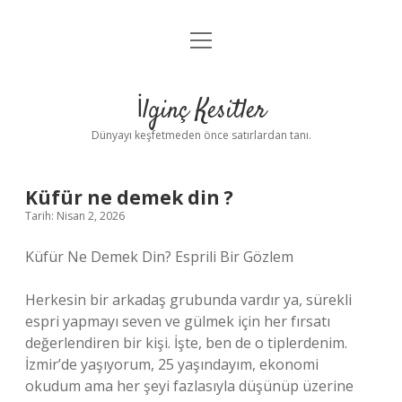
menüyü
Anasayfa
aç
Gizlilik Politikası
İlginç Kesitler
Yasal Uyarı
Dünyayı keşfetmeden önce satırlardan tanı.
Hakkımızda
Küfür ne demek din ?
Tarih: Nisan 2, 2026
Küfür Ne Demek Din? Esprili Bir Gözlem
Herkesin bir arkadaş grubunda vardır ya, sürekli
espri yapmayı seven ve gülmek için her fırsatı
değerlendiren bir kişi. İşte, ben de o tiplerdenim.
İzmir’de yaşıyorum, 25 yaşındayım, ekonomi
okudum ama her şeyi fazlasıyla düşünüp üzerine