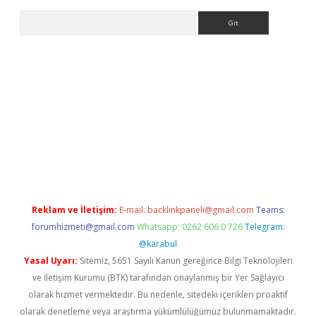
Arama
elexbett.net
Reklam ve İletişim:
E-mail:
backlinkpaneli@gmail.com
Teams:
forumhizmeti@gmail.com
Whatsapp: 0262 606 0 726
Telegram:
@karabul
Yasal Uyarı:
Sitemiz, 5651 Sayılı Kanun gereğince Bilgi Teknolojileri
ve İletişim Kurumu (BTK) tarafından onaylanmış bir Yer Sağlayıcı
olarak hizmet vermektedir. Bu nedenle, sitedeki içerikleri proaktif
olarak denetleme veya araştırma yükümlülüğümüz bulunmamaktadır.