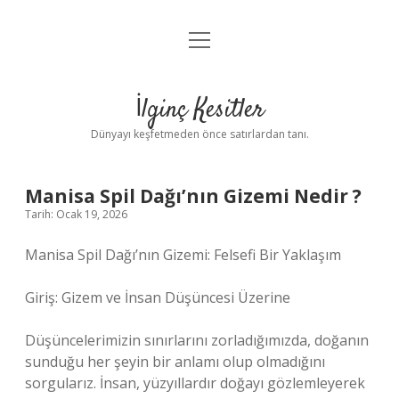
menüyü
Anasayfa
aç
Gizlilik Politikası
İlginç Kesitler
Yasal Uyarı
Dünyayı keşfetmeden önce satırlardan tanı.
Hakkımızda
Manisa Spil Dağı’nın Gizemi Nedir ?
Tarih: Ocak 19, 2026
Manisa Spil Dağı’nın Gizemi: Felsefi Bir Yaklaşım
Giriş: Gizem ve İnsan Düşüncesi Üzerine
Düşüncelerimizin sınırlarını zorladığımızda, doğanın
sunduğu her şeyin bir anlamı olup olmadığını
sorgularız. İnsan, yüzyıllardır doğayı gözlemleyerek