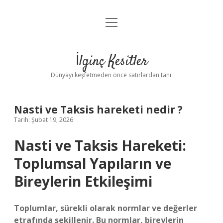
menüyü
Anasayfa
aç
Gizlilik Politikası
İlginç Kesitler
Yasal Uyarı
Dünyayı keşfetmeden önce satırlardan tanı.
Hakkımızda
Nasti ve Taksis hareketi nedir ?
Tarih: Şubat 19, 2026
Nasti ve Taksis Hareketi:
Toplumsal Yapıların ve
Bireylerin Etkileşimi
Toplumlar, sürekli olarak normlar ve değerler
etrafında şekillenir. Bu normlar, bireylerin