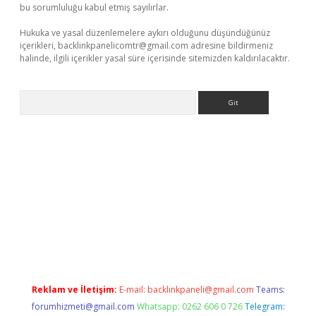
bu sorumluluğu kabul etmiş sayılırlar.
Hukuka ve yasal düzenlemelere aykırı olduğunu düşündüğünüz
içerikleri,
backlinkpanelicomtr@gmail.com
adresine bildirmeniz
halinde, ilgili içerikler yasal süre içerisinde sitemizden kaldırılacaktır.
Arama
t.net
Reklam ve İletişim:
E-mail:
backlinkpaneli@gmail.com
Teams:
forumhizmeti@gmail.com
Whatsapp: 0262 606 0 726
Telegram: