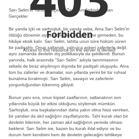
Sarı Selim’in Tahtta Geçirdiği Zamanın Ardında Yatan
Gerçekler
Bir yanda içki ve sarhoşluk, bir yanda veba. Ama Sarı Selim’in
Forbidden
öldüğü dönemin siyasi atmosferi de işin içine girmeden, bu
hikâye eksik kalır. Sarı Selim, tahtta uzun süre hüküm süren
bir padişahtı. Onun saltanatı, yalnızca askeri zaferlerle değil,
Access to this resource on the server is denied!
aynı zamanda devletin dış politikasıyla da şekillendi. Bunun
yanında, halk arasında “Sarı Selim” adıyla tanınmasının
sebebi de biraz alışılmışın dışında bir padişah oluşuydu. Ama
tüm bu zaferler ve dramalar, son yıllarda yerini bir tür ruhsal
bunalıma bırakmıştı. Sarı Selim, savaşın ve zaferlerin
yorgunluğundan tükenmiş gibiydi.
Bunun yanı sıra, onun kişisel zaaflarının, saltanatının son
yıllarında büyük bir etkisi olduğunu söylemek mümkün.
Sarhoşluk, ona başkalarından daha yakın olma hissi verirken,
bir yandan da akıl sağlığını zayıflatıyordu. Taht kuralı olan bir
devletin liderinin, her zaman akıl sağlığının yerinde olması
beklenir. Sarı Selim ise, bazen bu kuralı ihlal ediyor ve bu
durum hem kendisini hem de devletin geleceğini tehlikeye