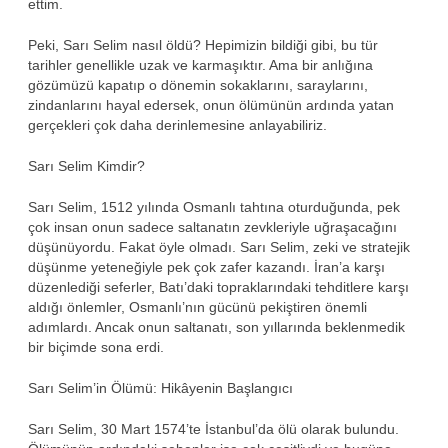
ettim.
Peki, Sarı Selim nasıl öldü? Hepimizin bildiği gibi, bu tür
tarihler genellikle uzak ve karmaşıktır. Ama bir anlığına
gözümüzü kapatıp o dönemin sokaklarını, saraylarını,
zindanlarını hayal edersek, onun ölümünün ardında yatan
gerçekleri çok daha derinlemesine anlayabiliriz.
Sarı Selim Kimdir?
Sarı Selim, 1512 yılında Osmanlı tahtına oturduğunda, pek
çok insan onun sadece saltanatın zevkleriyle uğraşacağını
düşünüyordu. Fakat öyle olmadı. Sarı Selim, zeki ve stratejik
düşünme yeteneğiyle pek çok zafer kazandı. İran’a karşı
düzenlediği seferler, Batı’daki topraklarındaki tehditlere karşı
aldığı önlemler, Osmanlı’nın gücünü pekiştiren önemli
adımlardı. Ancak onun saltanatı, son yıllarında beklenmedik
bir biçimde sona erdi.
Sarı Selim’in Ölümü: Hikâyenin Başlangıcı
Sarı Selim, 30 Mart 1574’te İstanbul’da ölü olarak bulundu.