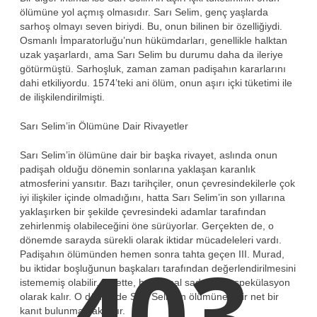
ölümüne yol açmış olmasıdır. Sarı Selim, genç yaşlarda
sarhoş olmayı seven biriydi. Bu, onun bilinen bir özelliğiydi.
Osmanlı İmparatorluğu’nun hükümdarları, genellikle halktan
uzak yaşarlardı, ama Sarı Selim bu durumu daha da ileriye
götürmüştü. Sarhoşluk, zaman zaman padişahın kararlarını
dahi etkiliyordu. 1574’teki ani ölüm, onun aşırı içki tüketimi ile
de ilişkilendirilmişti.
Sarı Selim’in Ölümüne Dair Rivayetler
Sarı Selim’in ölümüne dair bir başka rivayet, aslında onun
padişah olduğu dönemin sonlarına yaklaşan karanlık
atmosferini yansıtır. Bazı tarihçiler, onun çevresindekilerle çok
iyi ilişkiler içinde olmadığını, hatta Sarı Selim’in son yıllarına
yaklaşırken bir şekilde çevresindeki adamlar tarafından
zehirlenmiş olabileceğini öne sürüyorlar. Gerçekten de, o
dönemde sarayda sürekli olarak iktidar mücadeleleri vardı.
403
Padişahın ölümünden hemen sonra tahta geçen III. Murad,
bu iktidar boşluğunun başkaları tarafından değerlendirilmesini
istememiş olabilir. Elbette, bu ihtimal sadece bir spekülasyon
olarak kalır. O dönemde Sarı Selim’in ölümüne dair net bir
kanıt bulunmamaktadır.