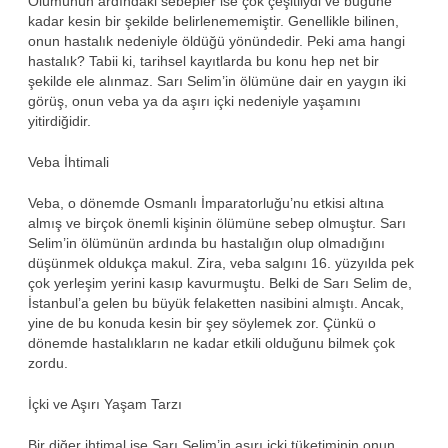
Ölümünün ardındaki sebepler ise çok çeşitliydi ve bugüne
kadar kesin bir şekilde belirlenememiştir. Genellikle bilinen,
onun hastalık nedeniyle öldüğü yönündedir. Peki ama hangi
hastalık? Tabii ki, tarihsel kayıtlarda bu konu hep net bir
şekilde ele alınmaz. Sarı Selim’in ölümüne dair en yaygın iki
görüş, onun veba ya da aşırı içki nedeniyle yaşamını
yitirdiğidir.
Veba İhtimali
Veba, o dönemde Osmanlı İmparatorluğu’nu etkisi altına
almış ve birçok önemli kişinin ölümüne sebep olmuştur. Sarı
Selim’in ölümünün ardında bu hastalığın olup olmadığını
düşünmek oldukça makul. Zira, veba salgını 16. yüzyılda pek
çok yerleşim yerini kasıp kavurmuştu. Belki de Sarı Selim de,
İstanbul’a gelen bu büyük felaketten nasibini almıştı. Ancak,
yine de bu konuda kesin bir şey söylemek zor. Çünkü o
dönemde hastalıkların ne kadar etkili olduğunu bilmek çok
zordu.
İçki ve Aşırı Yaşam Tarzı
Bir diğer ihtimal ise Sarı Selim’in aşırı içki tüketiminin onun