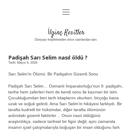
menüyü
Anasayfa
aç
Gizlilik Politikası
İlginç Kesitler
Yasal Uyarı
Dünyayı keşfetmeden önce satırlardan tanı.
Hakkımızda
Padişah Sarı Selim nasıl öldü ?
Tarih: Mayıs 6, 2026
Sarı Selim’in Ölümü: Bir Padişahın Gizemli Sonu
Padişah Sarı Selim… Osmanlı İmparatorluğu’nun 9. padişahı,
tarihe hem zaferleri hem de kendi sonu ile kazınan bir isim.
Çocukluğumdan beri tarih kitaplarını okurken, birçoğu bana
uzak ve soğuk gelirdi. Ama Sarı Selim’in hikâyesi farklıydı. Bir
tarafta kudretli bir hükümdar, diğer tarafta ölümünün
ardındaki gizemli faktörler… Onun nasıl öldüğünü
araştırdıkça, sadece tarihsel bir figür değil, aynı zamanda
insanın içsel çatışmalarıyla boğuşan bir insan olduğunu fark