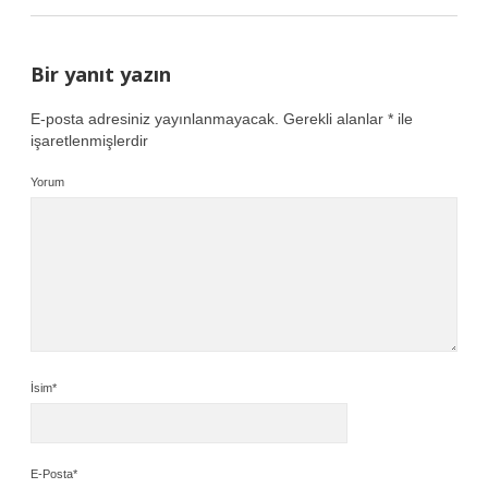
Bir yanıt yazın
E-posta adresiniz yayınlanmayacak.
Gerekli alanlar
*
ile
işaretlenmişlerdir
Yorum
İsim*
E-Posta*