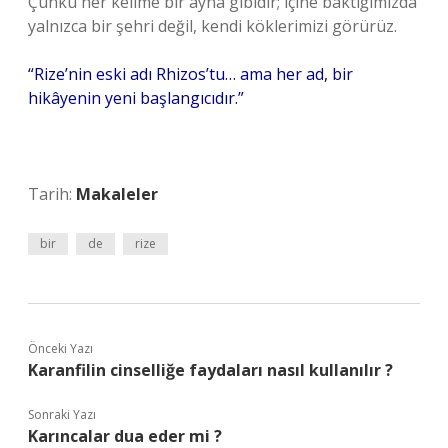
Çünkü her kelime bir ayna gibidir; içine baktığımızda
yalnızca bir şehri değil, kendi köklerimizi görürüz.
“Rize’nin eski adı Rhizos’tu… ama her ad, bir
hikâyenin yeni başlangıcıdır.”
Tarih:
Makaleler
bir
de
rize
Önceki Yazı
Karanfilin cinselliğe faydaları nasıl kullanılır ?
Sonraki Yazı
Karıncalar dua eder mi ?