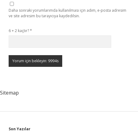
Daha sonraki yorumlarımda kullanılması için adım, e-posta adresim
ve site adresim bu tarayıcıya kaydedilsin.
6 + 2 kaçtır?
*
Sitemap
Sidebar
Son Yazılar