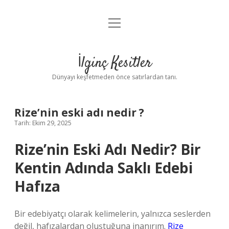
menüyü
Anasayfa
aç
Gizlilik Politikası
İlginç Kesitler
Yasal Uyarı
Dünyayı keşfetmeden önce satırlardan tanı.
Hakkımızda
Rize’nin eski adı nedir ?
Tarih: Ekim 29, 2025
Rize’nin Eski Adı Nedir? Bir
Kentin Adında Saklı Edebi
Hafıza
Bir edebiyatçı olarak kelimelerin, yalnızca seslerden
değil, hafızalardan oluştuğuna inanırım.
Rize