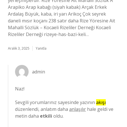
yerleşmişlerdir. Rize Yöresine Ait Mahalli Sözlük A
Arapiko Arap kabağı (siyah kabak) Arçak Erkek
Ardalaş Büyük, kaba, iri yarı Arikoç Çok seyrek
daneli mısır koçanı 238 satır daha Rize Yöresine Ait
Mahalli Sözlük – Kocaeli Rizeliler Derneği Kocaeli
Rizeliler Derneği rizeye-has-bazi-keli…
Aralık 3, 2025
Yanıtla
admin
Naz!
Sevgili yorumlarınız sayesinde yazının
akışı
düzenlendi, anlatım daha
anlaşılır
hale geldi ve
metin daha
etkili
oldu.