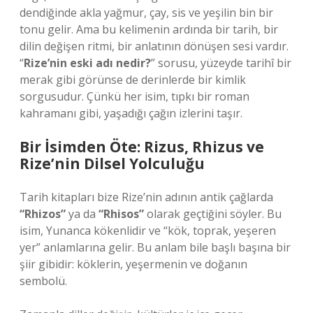
dendiğinde akla yağmur, çay, sis ve yeşilin bin bir
tonu gelir. Ama bu kelimenin ardında bir tarih, bir
dilin değişen ritmi, bir anlatının dönüşen sesi vardır.
“
Rize’nin eski adı nedir?
” sorusu, yüzeyde tarihî bir
merak gibi görünse de derinlerde bir kimlik
sorgusudur. Çünkü her isim, tıpkı bir roman
kahramanı gibi, yaşadığı çağın izlerini taşır.
Bir İsimden Öte: Rizus, Rhizus ve
Rize’nin Dilsel Yolculuğu
Tarih kitapları bize Rize’nin adının antik çağlarda
“Rhizos”
ya da
“Rhisos”
olarak geçtiğini söyler. Bu
isim, Yunanca kökenlidir ve “kök, toprak, yeşeren
yer” anlamlarına gelir. Bu anlam bile başlı başına bir
şiir gibidir: köklerin, yeşermenin ve doğanın
sembolü.