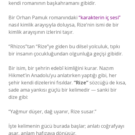
kendi romanının başkahramanı gibidir.
Bir Orhan Pamuk romanındaki
“karakterin iç sesi”
nasıl kimlik arayışıyla doluysa, Rize’nin ismi de bir
kimlik arayışının izlerini taşır.
“Rhizos”tan “Rize”ye giden bu dilsel yolculuk, tıpkı
bir insanın çocukluğundan olgunluğa geçişi gibidir.
Bir isim, bir şehrin edebî kimliğini kurar. Nazım
Hikmet’in Anadolu’yu anlatırken yaptığı gibi, her
şehir kendi dizelerini fısıldar.
“Rize”
sözcüğü de kısa,
sade ama yankısı güçlü bir kelimedir — sanki bir
dize gibi:
“Yağmur düşer, dağ uyanır, Rize susar.”
İşte kelimenin gücü burada başlar; anlatı coğrafyayı
aşar, anlam hafızaya dönüşür.