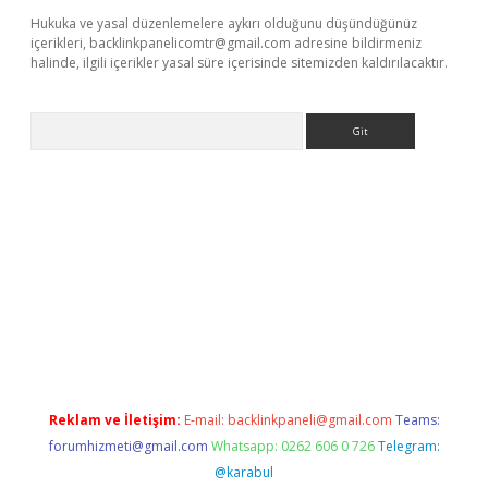
Hukuka ve yasal düzenlemelere aykırı olduğunu düşündüğünüz
içerikleri,
backlinkpanelicomtr@gmail.com
adresine bildirmeniz
halinde, ilgili içerikler yasal süre içerisinde sitemizden kaldırılacaktır.
Arama
lexbett.net
Reklam ve İletişim:
E-mail:
backlinkpaneli@gmail.com
Teams:
forumhizmeti@gmail.com
Whatsapp: 0262 606 0 726
Telegram:
@karabul