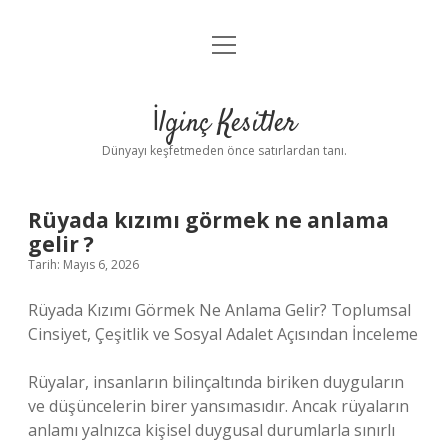
menüyü
Anasayfa
aç
Gizlilik Politikası
İlginç Kesitler
Yasal Uyarı
Dünyayı keşfetmeden önce satırlardan tanı.
Hakkımızda
Rüyada kızımı görmek ne anlama
gelir ?
Tarih: Mayıs 6, 2026
Rüyada Kızımı Görmek Ne Anlama Gelir? Toplumsal
Cinsiyet, Çeşitlik ve Sosyal Adalet Açısından İnceleme
Rüyalar, insanların bilinçaltında biriken duyguların
ve düşüncelerin birer yansımasıdır. Ancak rüyaların
anlamı yalnızca kişisel duygusal durumlarla sınırlı