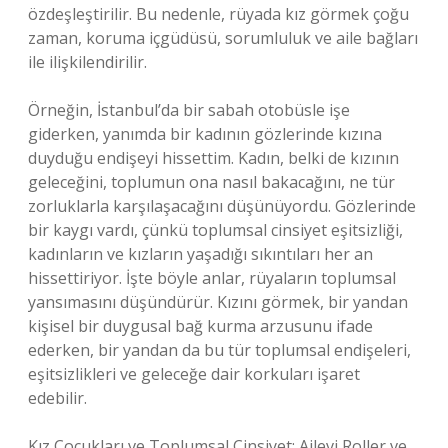
özdeşleştirilir. Bu nedenle, rüyada kız görmek çoğu
zaman, koruma içgüdüsü, sorumluluk ve aile bağları
ile ilişkilendirilir.
Örneğin, İstanbul’da bir sabah otobüsle işe
giderken, yanımda bir kadının gözlerinde kızına
duyduğu endişeyi hissettim. Kadın, belki de kızının
geleceğini, toplumun ona nasıl bakacağını, ne tür
zorluklarla karşılaşacağını düşünüyordu. Gözlerinde
bir kaygı vardı, çünkü toplumsal cinsiyet eşitsizliği,
kadınların ve kızların yaşadığı sıkıntıları her an
hissettiriyor. İşte böyle anlar, rüyaların toplumsal
yansımasını düşündürür. Kızını görmek, bir yandan
kişisel bir duygusal bağ kurma arzusunu ifade
ederken, bir yandan da bu tür toplumsal endişeleri,
eşitsizlikleri ve geleceğe dair korkuları işaret
edebilir.
Kız Çocukları ve Toplumsal Cinsiyet: Ailevi Roller ve