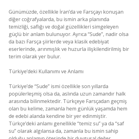
Günümüzde, özellikle İran’da ve Farsçayı konuşan
diğer coğrafyalarda, bu ismin arka planında
temizliği, saflığı ve doğal güzellikleri simgeleyen
güçlü bir anlam bulunuyor. Ayrıca “Sude”, nadir olsa
da bazı Farsça şiirlerde veya klasik edebiyat
eserlerinde, arınmışlık ve huzurla ilişkilendirilmiş bir
terim olarak yer bulur.
Türkiye’deki Kullanımı ve Anlamı
Türkiye’de “Sude” ismi özellikle son yıllarda
popülerleşmiş olsa da, aslında uzun zamandır halk
arasında bilinmektedir. Türkçeye Farsçadan geçmiş
olan bu kelime, zamanla hem günlük yaşamda hem
de edebi alanda kendine bir yer edinmiştir.
Türkçe’deki anlamı genellikle “temiz su” ya da “saf
su” olarak algılansa da, zamanla bu ismin sahip
olduğu anlamın ötesinde bir duygusal değer