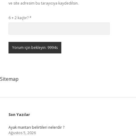
ve site adresim bu tarayıcıya kaydedilsin.
6 + 2 kaçtır?
*
Sitemap
Sidebar
Son Yazılar
Ayak mantarı belirtileri nelerdir ?
Ağustos 5, 2026