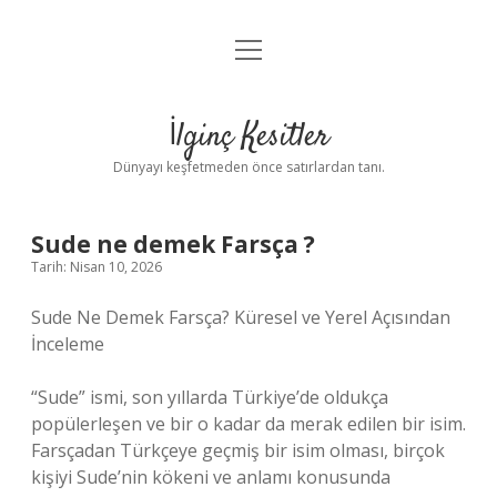
menüyü
Anasayfa
aç
Gizlilik Politikası
İlginç Kesitler
Yasal Uyarı
Dünyayı keşfetmeden önce satırlardan tanı.
Hakkımızda
Sude ne demek Farsça ?
Tarih: Nisan 10, 2026
Sude Ne Demek Farsça? Küresel ve Yerel Açısından
İnceleme
“Sude” ismi, son yıllarda Türkiye’de oldukça
popülerleşen ve bir o kadar da merak edilen bir isim.
Farsçadan Türkçeye geçmiş bir isim olması, birçok
kişiyi Sude’nin kökeni ve anlamı konusunda