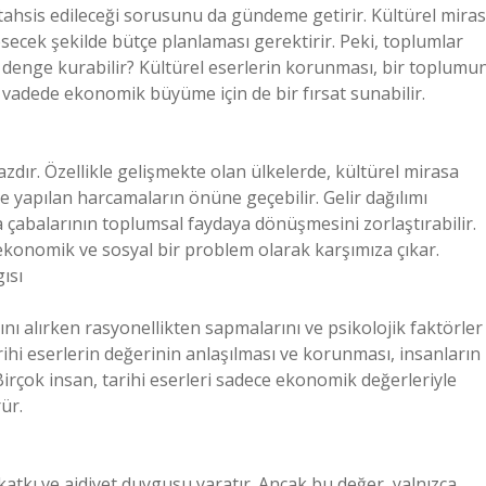
 tahsis edileceği sorusunu da gündeme getirir. Kültürel miras
ecek şekilde bütçe planlaması gerektirir. Peki, toplumlar
 denge kurabilir? Kültürel eserlerin korunması, bir toplumu
 vadede ekonomik büyüme için de bir fırsat sunabilir.
azdır. Özellikle gelişmekte olan ülkelerde, kültürel mirasa
e yapılan harcamaların önüne geçebilir. Gelir dağılımı
ma çabalarının toplumsal faydaya dönüşmesini zorlaştırabilir.
ekonomik ve sosyal bir problem olarak karşımıza çıkar.
ısı
ı alırken rasyonellikten sapmalarını ve psikolojik faktörler
rihi eserlerin değerinin anlaşılması ve korunması, insanların
. Birçok insan, tarihi eserleri sadece ekonomik değerleriyle
ür.
tkı ve aidiyet duygusu yaratır. Ancak bu değer, yalnızca