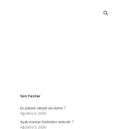
Sidebar
Son Yazılar
tulipbet
elexbett.
En yüksek oktavlı ses kimin ?
Ağustos 6, 2026
Ayak mantarı belirtileri nelerdir ?
Ağustos 5, 2026