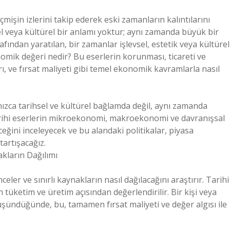
işin izlerini takip ederek eski zamanların kalıntılarını
sel veya kültürel bir anlamı yoktur; aynı zamanda büyük bir
afından yaratılan, bir zamanlar işlevsel, estetik veya kültürel
onomik değeri nedir? Bu eserlerin korunması, ticareti ve
ı, ve fırsat maliyeti gibi temel ekonomik kavramlarla nasıl
lnızca tarihsel ve kültürel bağlamda değil, aynı zamanda
tarihi eserlerin mikroekonomi, makroekonomi ve davranışsal
eğini inceleyecek ve bu alandaki politikalar, piyasa
tartışacağız.
kların Dağılımı
eler ve sınırlı kaynakların nasıl dağılacağını araştırır. Tarihi
üketim ve üretim açısından değerlendirilir. Bir kişi veya
düşündüğünde, bu, tamamen fırsat maliyeti ve değer algısı ile