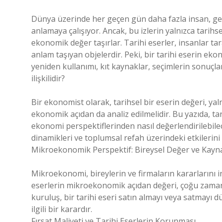
Dünya üzerinde her geçen gün daha fazla insan, geçm
anlamaya çalışıyor. Ancak, bu izlerin yalnızca tarih
ekonomik değer taşırlar. Tarihi eserler, insanlar tar
anlam taşıyan objelerdir. Peki, bir tarihi eserin ek
yeniden kullanımı, kıt kaynaklar, seçimlerin sonuçlar
ilişkilidir?
Bir ekonomist olarak, tarihsel bir eserin değeri, ya
ekonomik açıdan da analiz edilmelidir. Bu yazıda, 
ekonomi perspektiflerinden nasıl değerlendirilebilec
dinamikleri ve toplumsal refah üzerindeki etkilerini 
Mikroekonomik Perspektif: Bireysel Değer ve Kayna
Mikroekonomi, bireylerin ve firmaların kararlarını inc
eserlerin mikroekonomik açıdan değeri, çoğu zaman t
kuruluş, bir tarihi eseri satın almayı veya satmayı 
ilgili bir karardır.
Fırsat Maliyeti ve Tarihi Eserlerin Korunması