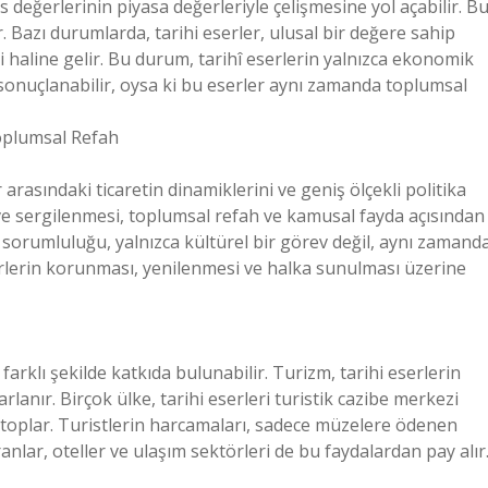
s değerlerinin piyasa değerleriyle çelişmesine yol açabilir. Bu
 Bazı durumlarda, tarihi eserler, ulusal bir değere sahip
i haline gelir. Bu durum, tarihî eserlerin yalnızca ekonomik
sonuçlanabilir, oysa ki bu eserler aynı zamanda toplumsal
oplumsal Refah
rasındaki ticaretin dinamiklerini ve geniş ölçekli politika
ve sergilenmesi, toplumsal refah ve kamusal fayda açısından
 sorumluluğu, yalnızca kültürel bir görev değil, aynı zamand
serlerin korunması, yenilenmesi ve halka sunulması üzerine
arklı şekilde katkıda bulunabilir. Turizm, tarihi eserlerin
ır. Birçok ülke, tarihi eserleri turistik cazibe merkezi
 toplar. Turistlerin harcamaları, sadece müzelere ödenen
oranlar, oteller ve ulaşım sektörleri de bu faydalardan pay alır