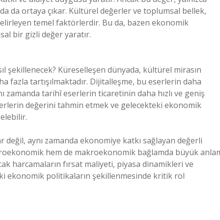
a da ortaya çıkar. Kültürel değerler ve toplumsal bellek,
belirleyen temel faktörlerdir. Bu da, bazen ekonomik
l bir gizli değer yaratır.
sıl şekillenecek? Küreselleşen dünyada, kültürel mirasın
fazla tartışılmaktadır. Dijitalleşme, bu eserlerin daha
nı zamanda tarihî eserlerin ticaretinin daha hızlı ve geniş
eserlerin değerini tahmin etmek ve gelecekteki ekonomik
lebilir.
klar değil, aynı zamanda ekonomiye katkı sağlayan değerli
 mikroekonomik hem de makroekonomik bağlamda büyük anla
cak harcamaların fırsat maliyeti, piyasa dinamikleri ve
 ekonomik politikaların şekillenmesinde kritik rol