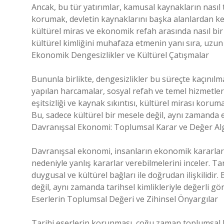
Ancak, bu tür yatırımlar, kamusal kaynakların nasıl
korumak, devletin kaynaklarını başka alanlardan kes
kültürel miras ve ekonomik refah arasında nasıl bir
kültürel kimliğini muhafaza etmenin yanı sıra, uzun
Ekonomik Dengesizlikler ve Kültürel Çatışmalar
Bununla birlikte, dengesizlikler bu süreçte kaçınılm
yapılan harcamalar, sosyal refah ve temel hizmetler
eşitsizliği ve kaynak sıkıntısı, kültürel mirası koru
Bu, sadece kültürel bir mesele değil, aynı zamanda 
Davranışsal Ekonomi: Toplumsal Karar ve Değer Alg
Davranışsal ekonomi, insanların ekonomik kararların
nedeniyle yanlış kararlar verebilmelerini inceler. Ta
duygusal ve kültürel bağları ile doğrudan ilişkilidir
değil, aynı zamanda tarihsel kimlikleriyle değerli gör
Eserlerin Toplumsal Değeri ve Zihinsel Önyargılar
Tarihi eserlerin korunması, çoğu zaman toplumsal ka