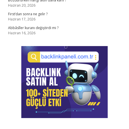
Bozdururken hangi altın daha karlı ?
Haziran 20, 2026
First’dan sonra ne gelir ?
Haziran 17, 2026
Abbâsîler kuranı değiştirdi mi ?
Haziran 16, 2026