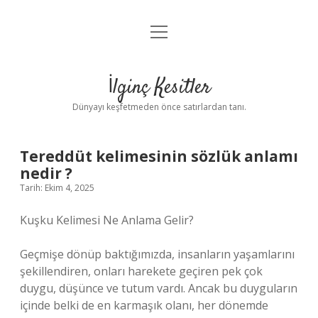
menüyü
Anasayfa
aç
Gizlilik Politikası
İlginç Kesitler
Yasal Uyarı
Dünyayı keşfetmeden önce satırlardan tanı.
Hakkımızda
Tereddüt kelimesinin sözlük anlamı
nedir ?
Tarih: Ekim 4, 2025
Kuşku Kelimesi Ne Anlama Gelir?
Geçmişe dönüp baktığımızda, insanların yaşamlarını
şekillendiren, onları harekete geçiren pek çok
duygu, düşünce ve tutum vardı. Ancak bu duyguların
içinde belki de en karmaşık olanı, her dönemde