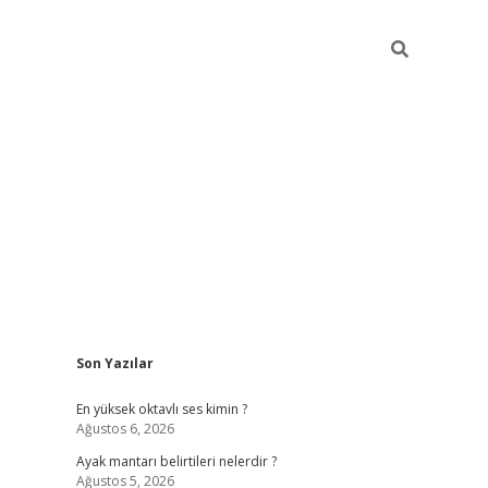
Sidebar
Son Yazılar
tulipbet
elexbe
En yüksek oktavlı ses kimin ?
Ağustos 6, 2026
Ayak mantarı belirtileri nelerdir ?
Ağustos 5, 2026