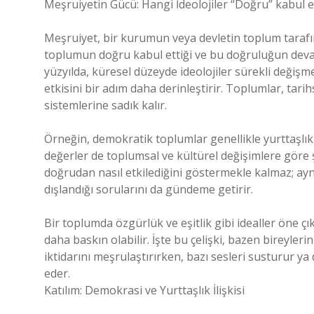
Meşruiyetin Gücü: Hangi İdeolojiler “Doğru” kabul ed
Meşruiyet, bir kurumun veya devletin toplum taraf
toplumun doğru kabul ettiği ve bu doğruluğun devamı
yüzyılda, küresel düzeyde ideolojiler sürekli değişm
etkisini bir adım daha derinleştirir. Toplumlar, tar
sistemlerine sadık kalır.
Örneğin, demokratik toplumlar genellikle yurttaşlık 
değerler de toplumsal ve kültürel değişimlere göre ş
doğrudan nasıl etkilediğini göstermekle kalmaz; ayn
dışlandığı sorularını da gündeme getirir.
Bir toplumda özgürlük ve eşitlik gibi idealler öne ç
daha baskın olabilir. İşte bu çelişki, bazen bireyler
iktidarını meşrulaştırırken, bazı sesleri susturur ya
eder.
Katılım: Demokrasi ve Yurttaşlık İlişkisi