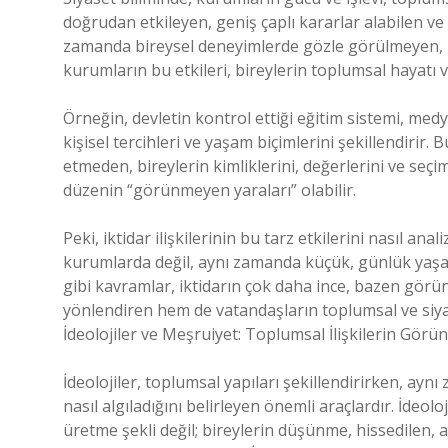
doğrudan etkileyen, geniş çaplı kararlar alabilen v
zamanda bireysel deneyimlerde gözle görülmeyen, küç
kurumların bu etkileri, bireylerin toplumsal hayatı ve 
Örneğin, devletin kontrol ettiği eğitim sistemi, me
kişisel tercihleri ve yaşam biçimlerini şekillendir
etmeden, bireylerin kimliklerini, değerlerini ve seçim
düzenin “görünmeyen yaraları” olabilir.
Peki, iktidar ilişkilerinin bu tarz etkilerini nasıl a
kurumlarda değil, aynı zamanda küçük, günlük yaşamd
gibi kavramlar, iktidarın çok daha ince, bazen görü
yönlendiren hem de vatandaşların toplumsal ve siya
İdeolojiler ve Meşruiyet: Toplumsal İlişkilerin Gö
İdeolojiler, toplumsal yapıları şekillendirirken, ayn
nasıl algıladığını belirleyen önemli araçlardır. İdeolo
üretme şekli değil; bireylerin düşünme, hissedilen, a