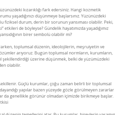
üzünüzdeki kızarıklığı fark edersiniz. Hangi kozmetik
durumu yaşadığınızı düşünmeye başlarsınız. Yüzünüzdeki
u fiziksel durum, derin bir sorunun yansıması olabilir. Peki,
eki” etkileri de böyleyse? Gündelik hayatımızda yaşadığımız
 yansıdığının birer sembolü olabilir mi?
arken, toplumsal düzenin, ideolojilerin, meşruiyetin ve
e çözümler arıyoruz. Bugün toplumsal normların, kurumların,
asıl şekillendirdiği üzerine düşünmek, belki de yüzümüzdeki
en olabilir.
 şekillenir. Güçlü kurumlar, çoğu zaman belirli bir toplumsal
 dayandığı yapılar bazen yüzeyde gözle görülmeyen zararlar
lar da genellikle görünür olmadan içimizde birikmeye başlar.
tkisi
sal düzenin temellerini atar. Bu kurumlar, bireylerin yaşamın