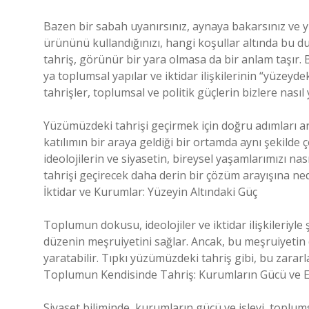
Bazen bir sabah uyanırsınız, aynaya bakarsınız ve y
ürününü kullandığınızı, hangi koşullar altında bu 
tahriş, görünür bir yara olmasa da bir anlam taşır. B
ya toplumsal yapılar ve iktidar ilişkilerinin “yüzeyd
tahrişler, toplumsal ve politik güçlerin bizlere nasıl
Yüzümüzdeki tahrişi geçirmek için doğru adımları ar
katılımın bir araya geldiği bir ortamda aynı şekild
ideolojilerin ve siyasetin, bireysel yaşamlarımızı n
tahrişi geçirecek daha derin bir çözüm arayışına ned
İktidar ve Kurumlar: Yüzeyin Altındaki Güç
Toplumun dokusu, ideolojiler ve iktidar ilişkileriyle
düzenin meşruiyetini sağlar. Ancak, bu meşruiyetin
yaratabilir. Tıpkı yüzümüzdeki tahriş gibi, bu zarar
Toplumun Kendisinde Tahriş: Kurumların Gücü ve E
Siyaset biliminde, kurumların gücü ve işlevi, toplum