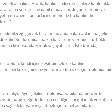
emeli olmalıdır. Ancak, katılım sadece seçimlere katılmakla
 karar alma süreçlerine dahil olmalarını, düşüncelerinin ve
yetin en önemli unsurlarından biri de bu katılımdır.
klidir?
ade edebileceği gerçek bir alan bulamamaları anlamına gelir.
nde kalır. Bu durumda, halkın karar süreçlerinde söz hakkı
 bulma konusunda zorluk yaşayabilirler. İşte burada,
ğer toplum, kendi içinde eşit bir şekilde katılım
ücün merkezileşmesine yol açar ve bireyler için toplumda bir
?
 atmalıyız. Aynı şekilde, toplumsal yapılar da benzer bir
şruiyetin hangi değerlerle inşa edildiğini sorgulamak ve katılım
a sağlıklı bir yapı inşa etmek için temel adımlardır.