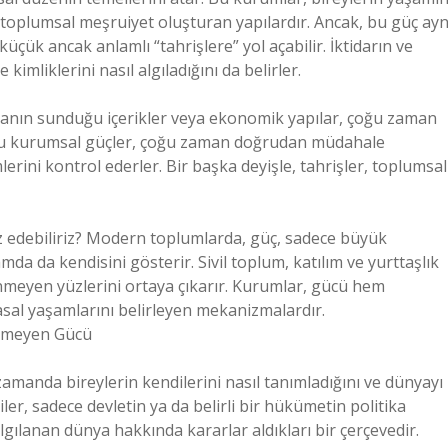
e toplumsal meşruiyet oluşturan yapılardır. Ancak, bu güç ayn
ük ancak anlamlı “tahrişlere” yol açabilir. İktidarın ve
kimliklerini nasıl algıladığını da belirler.
dyanın sunduğu içerikler veya ekonomik yapılar, çoğu zaman
ir. Bu kurumsal güçler, çoğu zaman doğrudan müdahale
lerini kontrol ederler. Bir başka deyişle, tahrişler, toplumsal
naliz edebiliriz? Modern toplumlarda, güç, sadece büyük
a da kendisini gösterir. Sivil toplum, katılım ve yurttaşlık
nmeyen yüzlerini ortaya çıkarır. Kurumlar, gücü hem
sal yaşamlarını belirleyen mekanizmalardır.
rünmeyen Gücü
ı zamanda bireylerin kendilerini nasıl tanımladığını ve dünyayı
jiler, sadece devletin ya da belirli bir hükümetin politika
lgılanan dünya hakkında kararlar aldıkları bir çerçevedir.