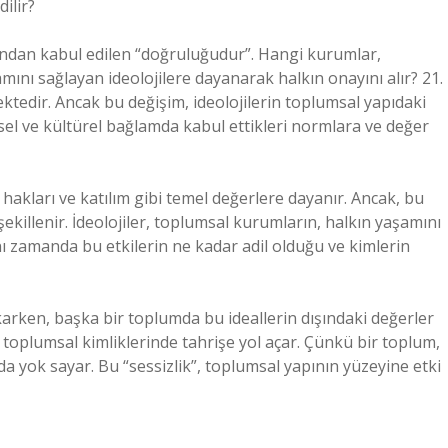
ilir?
ından kabul edilen “doğruluğudur”. Hangi kurumlar,
nı sağlayan ideolojilere dayanarak halkın onayını alır? 21.
ektedir. Ancak bu değişim, ideolojilerin toplumsal yapıdaki
ihsel ve kültürel bağlamda kabul ettikleri normlara ve değer
hakları ve katılım gibi temel değerlere dayanır. Ancak, bu
ekillenir. İdeolojiler, toplumsal kurumların, halkın yaşamını
ı zamanda bu etkilerin ne kadar adil olduğu ve kimlerin
ıkarken, başka bir toplumda bu ideallerin dışındaki değerler
in toplumsal kimliklerinde tahrişe yol açar. Çünkü bir toplum,
 da yok sayar. Bu “sessizlik”, toplumsal yapının yüzeyine etki