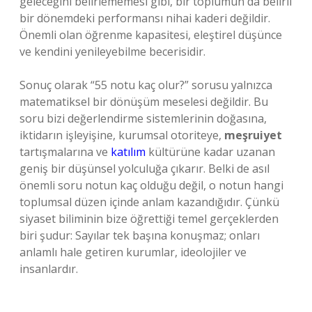
geleceğini belirlememesi gibi, bir toplumun da belirli
bir dönemdeki performansı nihai kaderi değildir.
Önemli olan öğrenme kapasitesi, eleştirel düşünce
ve kendini yenileyebilme becerisidir.
Sonuç olarak “55 notu kaç olur?” sorusu yalnızca
matematiksel bir dönüşüm meselesi değildir. Bu
soru bizi değerlendirme sistemlerinin doğasına,
iktidarın işleyişine, kurumsal otoriteye,
meşruiyet
tartışmalarına ve
katılım
kültürüne kadar uzanan
geniş bir düşünsel yolculuğa çıkarır. Belki de asıl
önemli soru notun kaç olduğu değil, o notun hangi
toplumsal düzen içinde anlam kazandığıdır. Çünkü
siyaset biliminin bize öğrettiği temel gerçeklerden
biri şudur: Sayılar tek başına konuşmaz; onları
anlamlı hale getiren kurumlar, ideolojiler ve
insanlardır.