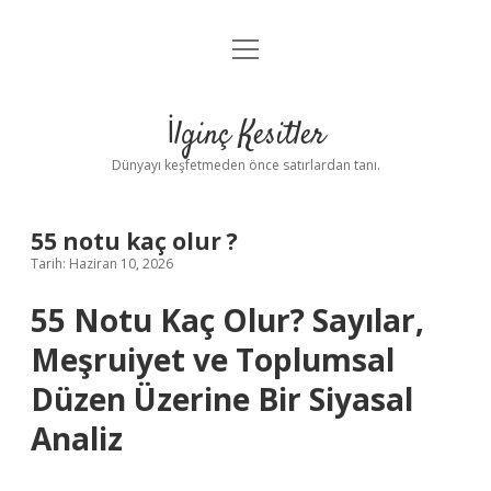
menüyü
Anasayfa
aç
Gizlilik Politikası
İlginç Kesitler
Yasal Uyarı
Dünyayı keşfetmeden önce satırlardan tanı.
Hakkımızda
55 notu kaç olur ?
Tarih: Haziran 10, 2026
55 Notu Kaç Olur? Sayılar,
Meşruiyet ve Toplumsal
Düzen Üzerine Bir Siyasal
Analiz