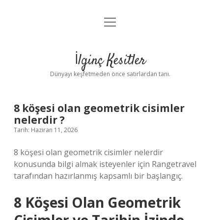
menüyü
Anasayfa
aç
Gizlilik Politikası
İlginç Kesitler
Yasal Uyarı
Dünyayı keşfetmeden önce satırlardan tanı.
Hakkımızda
8 köşesi olan geometrik cisimler
nelerdir ?
Tarih: Haziran 11, 2026
8 köşesi olan geometrik cisimler nelerdir
konusunda bilgi almak isteyenler için Rangetravel
tarafından hazırlanmış kapsamlı bir başlangıç.
8 Köşesi Olan Geometrik