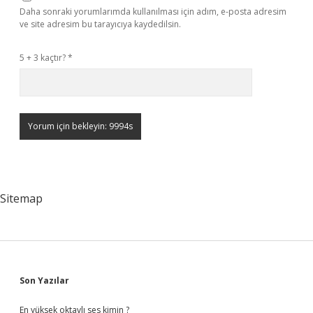
Daha sonraki yorumlarımda kullanılması için adım, e-posta adresim
ve site adresim bu tarayıcıya kaydedilsin.
5 + 3 kaçtır?
*
Sitemap
Sidebar
Son Yazılar
En yüksek oktavlı ses kimin ?