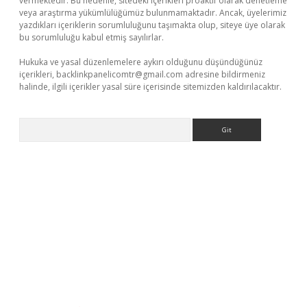
vermektedir. Bu nedenle, sitedeki içerikleri proaktif olarak denetleme
veya araştırma yükümlülüğümüz bulunmamaktadır. Ancak, üyelerimiz
yazdıkları içeriklerin sorumluluğunu taşımakta olup, siteye üye olarak
bu sorumluluğu kabul etmiş sayılırlar.
Hukuka ve yasal düzenlemelere aykırı olduğunu düşündüğünüz
içerikleri,
backlinkpanelicomtr@gmail.com
adresine bildirmeniz
halinde, ilgili içerikler yasal süre içerisinde sitemizden kaldırılacaktır.
Arama
ulipbet
elexbett.net