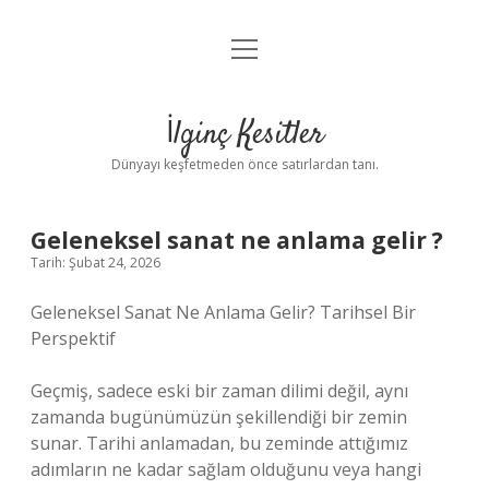
menüyü
Anasayfa
aç
Gizlilik Politikası
İlginç Kesitler
Yasal Uyarı
Dünyayı keşfetmeden önce satırlardan tanı.
Hakkımızda
Geleneksel sanat ne anlama gelir ?
Tarih: Şubat 24, 2026
Geleneksel Sanat Ne Anlama Gelir? Tarihsel Bir
Perspektif
Geçmiş, sadece eski bir zaman dilimi değil, aynı
zamanda bugünümüzün şekillendiği bir zemin
sunar. Tarihi anlamadan, bu zeminde attığımız
adımların ne kadar sağlam olduğunu veya hangi