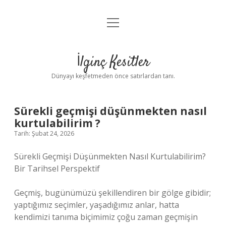
menüyü
Anasayfa
aç
Gizlilik Politikası
İlginç Kesitler
Yasal Uyarı
Dünyayı keşfetmeden önce satırlardan tanı.
Hakkımızda
Sürekli geçmişi düşünmekten nasıl
kurtulabilirim ?
Tarih: Şubat 24, 2026
Sürekli Geçmişi Düşünmekten Nasıl Kurtulabilirim?
Bir Tarihsel Perspektif
Geçmiş, bugünümüzü şekillendiren bir gölge gibidir;
yaptığımız seçimler, yaşadığımız anlar, hatta
kendimizi tanıma biçimimiz çoğu zaman geçmişin