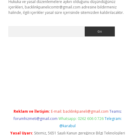
Hukuka ve yasal düzenlemelere aykırı olduğunu düşündüğünüz
içerikleri,
backlinkpanelicomtr@gmail.com
adresine bildirmeniz
halinde, ilgili içerikler yasal süre içerisinde sitemizden kaldırılacaktır.
Arama
xbett.net
Reklam ve İletişim:
E-mail:
backlinkpaneli@gmail.com
Teams:
forumhizmeti@gmail.com
Whatsapp: 0262 606 0 726
Telegram:
@karabul
Yasal Uyarı:
Sitemiz, 5651 Sayılı Kanun gereğince Bilgi Teknolojileri