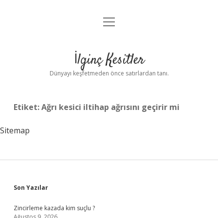
menüyü
Anasayfa
aç
Gizlilik Politikası
İlginç Kesitler
Yasal Uyarı
Dünyayı keşfetmeden önce satırlardan tanı.
Hakkımızda
Etiket:
Ağrı kesici iltihap ağrısını geçirir mi
Sitemap
Sidebar
Son Yazılar
Zincirleme kazada kim suçlu ?
Ağustos 9, 2026