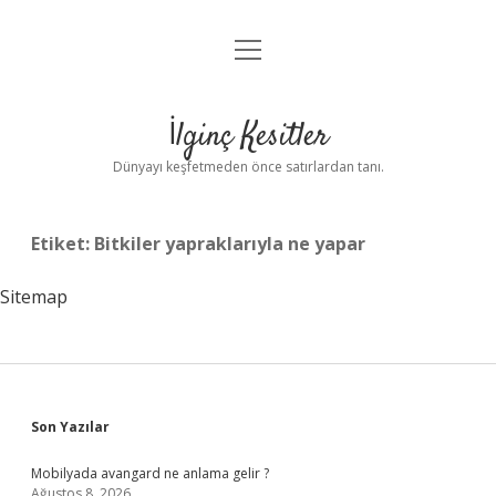
menüyü
Anasayfa
aç
Gizlilik Politikası
İlginç Kesitler
Yasal Uyarı
Dünyayı keşfetmeden önce satırlardan tanı.
Hakkımızda
Etiket:
Bitkiler yapraklarıyla ne yapar
Sitemap
Sidebar
Son Yazılar
Mobilyada avangard ne anlama gelir ?
Ağustos 8, 2026